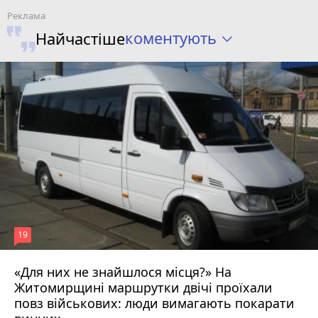
коментують
Найчастіше
19
«Для них не знайшлося місця?» На
Житомирщині маршрутки двічі проїхали
17 липня 2026 р.
повз військових: люди вимагають покарати