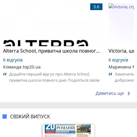
3.6
Alterra School, приватна школа повного дня
6 відгуків
6 відгуків
Команда top20.ua
Маринина М
Додайте перший відгук про Alterra School,
Замечатель
приватна школа повного дня. Поділіться своїм
доброжела
досвідом – що Вам сподобалось, а...
коллективо
keyboard_arrow_right
Дивитись ще
СВІЖИЙ ВИПУСК