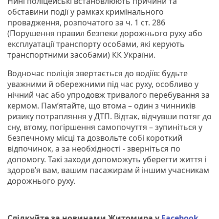
Нині поліцейські встановлюють причини та
обставини події у рамках кримінального
провадження, розпочатого за ч. 1 ст. 286
(Порушення правил безпеки дорожнього руху або
експлуатації транспорту особами, які керують
транспортними засобами) КК України.
Водночас поліція звертається до водіїв: будьте
уважними й обережними під час руху, особливо у
нічний час або упродовж тривалого перебування за
кермом. Пам’ятайте, що втома – один з чинників
ризику потрапляння у ДТП. Відтак, відчувши потяг до
сну, втому, погіршення самопочуття – зупиніться у
безпечному місці та дозвольте собі короткий
відпочинок, а за необхідності - зверніться по
допомогу. Такі заходи допоможуть уберегти життя і
здоров’я вам, вашим пасажирам й іншим учасникам
дорожнього руху.
Слідкуйте за новинами Житомира у
Facebook
,