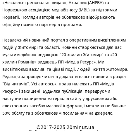
«Незалежні регіональні видавці України» (АНРВУ) та
Норвезькою асоціацією медіабізнесу (MBL) за підтримки
Норвегії. Погляди авторів не обов’язково відображають
офіційну позицію партнерів програми.
Незалежний новинний портал з оперативним висвітленням
подій у Житомирі та області. Новини створюються для Вас
мультимедійною редакцією "20 хвилин Житомир" та «20
хвилин Романів» видавець ПП «Медіа Ресурс». Ми
висвітлюємо важливі та цікаві події, людей, життя Житомира.
Редакція запрошує читачів додавати власні новини в розділ
"Від читачів". Усі авторські права належать ПП «Медіа
Ресурс» і захищені. Будь-яка публiкацiя, передрук чи
наступне поширення матеріалів сайту у друкованих або
електронних засобах масової інформації можлива не більше
50% обсягу та з обов'язковим посиланням на джерело.
©2017-2025 20minut.ua