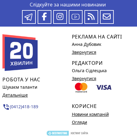
Слідкуйте за нашими новинами
РЕКЛАМА НА САЙТІ
Анна Дубовик
Звернутися
РЕДАКТОРИ
Ольга Сідлецька
Звернутися
РОБОТА У НАС
Шукаєм таланти
Детальніше
КОРИСНЕ
phone_in_talk
(0412)418-189
Новини компаній
Огляди