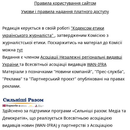
Правила користування сайтом
Умови і правила надання платного доступу
Редакція керується в своїй роботі
"Кодексом етики
українського журналіста"
, затвердженим Комісією з
журналістської етики. Поскаржитись на матеріал до Комісії
можна
тут
Видання є членом
Асоціації Незалежні регіональні видавці
України
та Всесвітньої асоціації видавців
WAN-IFRA
Матеріали з позначками "Новини компаній", "Прес-служба",
"Реклама" та "Партнерський проєкт" опубліковані на правах
реклами.
Здійснено за підтримки програми «Сильніші разом: Медіа та
Демократія», що реалізується Всесвітньою асоціацією
видавців новин (WAN-IFRA) у партнерстві з Асоціацією