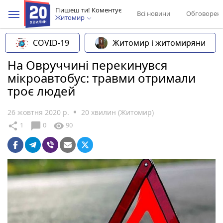
Пишеш ти! Коментує
Всі новини
Обговорен
Житомир
COVID-19
Житомир і житомиряни
На Овруччині перекинувся
мікроавтобус: травми отримали
троє людей
26 жовтня 2020 р.
20 хвилин (Житомир)
chat_bubble
share
visibility
1
0
90