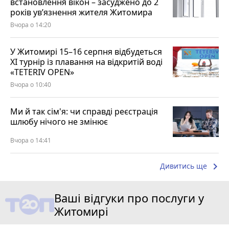
встановлення вікон – засуджено до 2
років ув’язнення жителя Житомира
Вчора о 14:20
У Житомирі 15–16 серпня відбудеться
XI турнір із плавання на відкритій воді
«TETERIV OPEN»
Вчора о 10:40
Ми й так сім'я: чи справді реєстрація
шлюбу нічого не змінює
Вчора о 14:41
keyboard_arrow_right
Дивитись ще
Ваші відгуки про послуги у
Житомирі