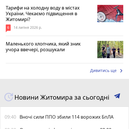
Тарифи на холодну воду в містах
України. Чекаємо підвищення в
Житомирі?
6
14 липня 2026 р.
Маленького хлопчика, який зник
учора ввечері, розшукали
keyboard_arrow_right
Дивитись ще
Новини Житомира за сьогодні
09:40
Вночі сили ППО збили 114 ворожих БпЛА