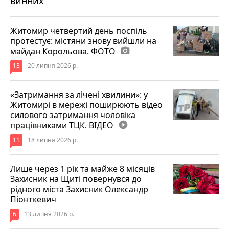
винних
Житомир четвертий день поспіль
протестує: містяни знову вийшли на
майдан Корольова. ФОТО
photo_camera
13
20 липня 2026 р.
«Затримання за лічені хвилини»: у
Житомирі в мережі поширюють відео
силового затримання чоловіка
працівниками ТЦК. ВІДЕО
play_circle_filled
11
18 липня 2026 р.
Лише через 1 рік та майже 8 місяців
Захисник на Щиті повернувся до
рідного міста Захисник Олександр
Піонткевич
6
13 липня 2026 р.