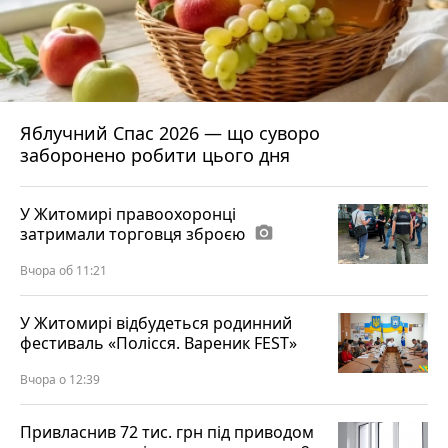
Яблучний Спас 2026 — що суворо
заборонено робити цього дня
У Житомирі правоохоронці
затримали торговця зброєю
photo_camera
Вчора об 11:21
У Житомирі відбудеться родинний
фестиваль «Полісся. Вареник FEST»
Вчора о 12:39
Привласнив 72 тис. грн під приводом