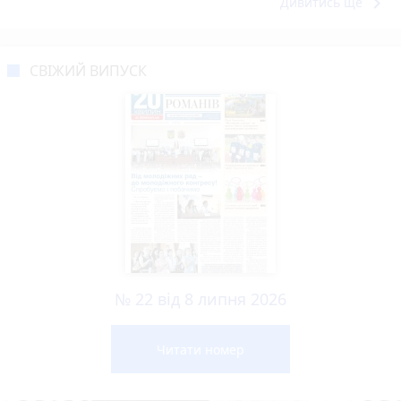
keyboard_arrow_right
Дивитись ще
СВІЖИЙ ВИПУСК
№ 22 від 8 липня 2026
Читати номер