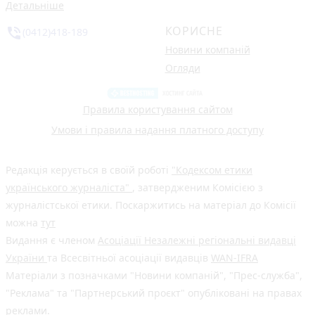
Детальніше
КОРИСНЕ
phone_in_talk
(0412)418-189
Новини компаній
Огляди
Правила користування сайтом
Умови і правила надання платного доступу
Редакція керується в своїй роботі
"Кодексом етики
українського журналіста"
, затвердженим Комісією з
журналістської етики. Поскаржитись на матеріал до Комісії
можна
тут
Видання є членом
Асоціації Незалежні регіональні видавці
України
та Всесвітньої асоціації видавців
WAN-IFRA
Матеріали з позначками "Новини компаній", "Прес-служба",
"Реклама" та "Партнерський проєкт" опубліковані на правах
реклами.