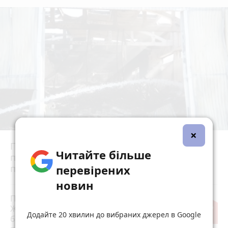
×
Після ворожої атаки і значних пошкоджень
Читайте більше
підприємство Кромберг енд Шуберт
припинило роботу на невизначений термін
перевірених
новин
Під час нічної ворожої атаки у
Житомирі пошкоджено приватні
Додайте 20 хвилин до вибраних джерел в Google
будинки і підприємство - є