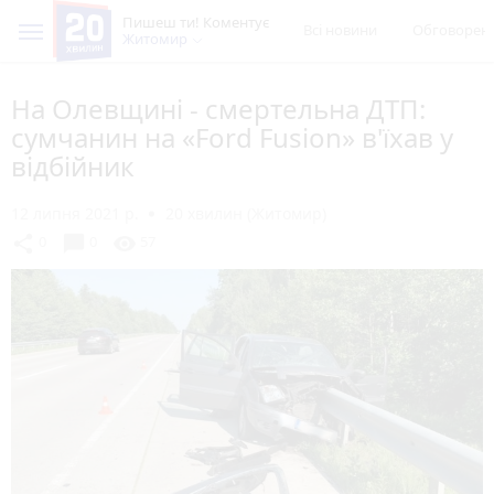
Пишеш ти! Коментує
Всі новини
Обговорен
Житомир
На Олевщині - смертельна ДТП:
сумчанин на «Ford Fusion» в'їхав у
відбійник
12 липня 2021 р.
20 хвилин (Житомир)
chat_bubble
share
visibility
0
0
57