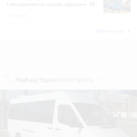
з веслування на човнах «Дракон»
photo_camera
за 2 години
keyboard_arrow_right
Дивитись ще
коментують
Найчастіше