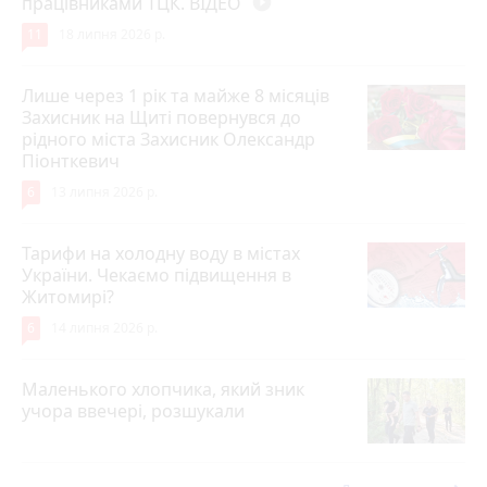
працівниками ТЦК. ВІДЕО
play_circle_filled
11
18 липня 2026 р.
Лише через 1 рік та майже 8 місяців
Захисник на Щиті повернувся до
рідного міста Захисник Олександр
Піонткевич
6
13 липня 2026 р.
Тарифи на холодну воду в містах
України. Чекаємо підвищення в
Житомирі?
6
14 липня 2026 р.
Маленького хлопчика, який зник
учора ввечері, розшукали