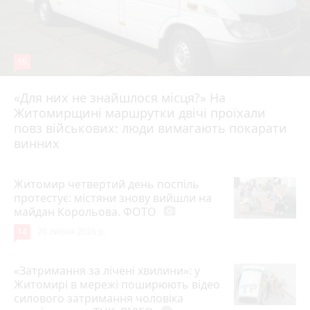
19
«Для них не знайшлося місця?» На
Житомирщині маршрутки двічі проїхали
17 липня 2026 р.
повз військових: люди вимагають покарати
винних
Житомир четвертий день поспіль
протестує: містяни знову вийшли на
майдан Корольова. ФОТО
photo_camera
14
20 липня 2026 р.
«Затримання за лічені хвилини»: у
Житомирі в мережі поширюють відео
силового затримання чоловіка