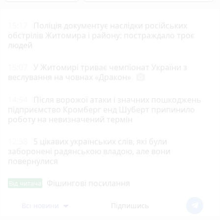
15:17
Поліція документує наслідки російських
обстрілів Житомира і району: постраждало троє
людей
15:07
У Житомирі триває чемпіонат України з
веслування на човнах «Дракон»
photo_camera
14:54
Після ворожої атаки і значних пошкоджень
підприємство Кромберг енд Шуберт припинило
роботу на невизначений термін
12:38
5 цікавих українських слів, які були
заборонені радянською владою, але вони
повернулися
Фішингові посилання
Від читача
Всі новини
Підпишись