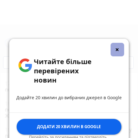
Новини Житомира за сьогодні
×
Читайте більше
COVID-19
Житомир і житомиряни
перевірених
новин
17:55
Житомирський обласний центр крові
потребує донорів з негативним резусом!
Додайте 20 хвилин до вибраних джерел в Google
16:30
30 людей від початку року вже не
повернулися додому після відпочинку на водоймах
Житомирщини
ДОДАТИ 20 ХВИЛИН В GOOGLE
16:08
У Старій Котельні поліцейські взяли під варту
підозрюваного в замаху на вбивство