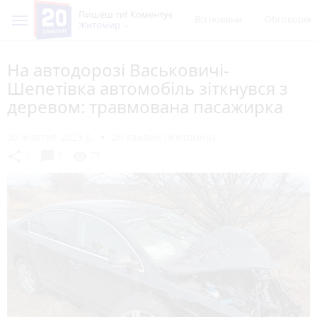
Пишеш ти! Коментує
Всі новини
Обговорен
Житомир
На автодорозі Васьковичі-
Шепетівка автомобіль зіткнувся з
деревом: травмована пасажирка
30 жовтня 2023 р.
20 хвилин (Житомир)
chat_bubble
share
visibility
1
0
73