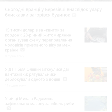
Сьогодні вранці у Березівці внаслідок удару
блискавки загорівся будинок
photo_camera
15 тисяч доларів за «квиток за
кордон»: 28-річний житомирянин
організував схему переправлення
чоловіків призовного віку за межі
країни
photo_camera
9 годин тому
У ДТП біля Оліївки зіткнулися дві
вантажівки: рятувальники
деблокували одного з водіїв
photo_camera
11 годин тому
У річці Мика в Радомишлі
зафіксовано масову загибель риби
photo_camera