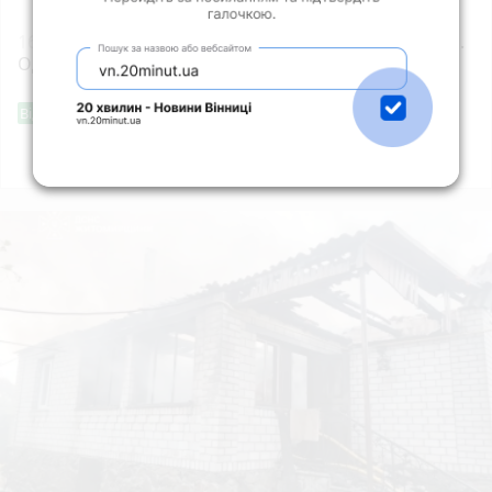
16:00
35 років Незалежності. 35 подій. Одна країна.
Одне серце
Фішингові посилання
Від читача
Всі новини
Підпишись