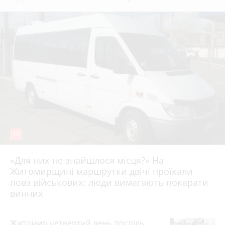
19
«Для них не знайшлося місця?» На
Житомирщині маршрутки двічі проїхали
17 липня 2026 р.
повз військових: люди вимагають покарати
винних
Житомир четвертий день поспіль