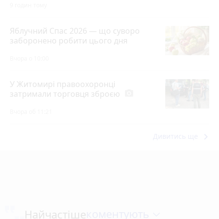
9 годин тому
Яблучний Спас 2026 — що суворо
заборонено робити цього дня
Вчора о 10:00
У Житомирі правоохоронці
затримали торговця зброєю
photo_camera
Вчора об 11:21
keyboard_arrow_right
Дивитись ще
коментують
Найчастіше