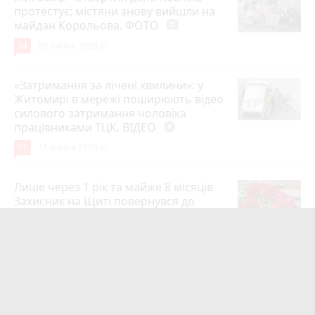
протестує: містяни знову вийшли на
майдан Корольова. ФОТО
photo_camera
14
20 липня 2026 р.
«Затримання за лічені хвилини»: у
Житомирі в мережі поширюють відео
силового затримання чоловіка
працівниками ТЦК. ВІДЕО
play_circle_filled
11
18 липня 2026 р.
Лише через 1 рік та майже 8 місяців
Захисник на Щиті повернувся до
рідного міста Захисник Олександр
Піонткевич
6
13 липня 2026 р.
Тарифи на холодну воду в містах
України. Чекаємо підвищення в