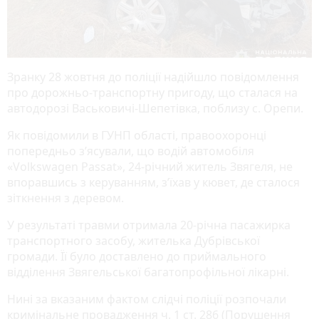
Зранку 28 жовтня до поліції надійшло повідомлення
про дорожньо-транспортну пригоду, що сталася на
автодорозі Васьковичі-Шепетівка, поблизу с. Орепи.
Як повідомили в ГУНП області, правоохоронці
попередньо з’ясували, що водій автомобіля
«Volkswagen Passat», 24-річний житель Звягеля, не
впоравшись з керуванням, з’їхав у кювет, де сталося
зіткнення з деревом.
У результаті травми отримала 20-річна пасажирка
транспортного засобу, жителька Дубрівської
громади. Її було доставлено до приймального
відділення Звягельської багатопрофільної лікарні.
Нині за вказаним фактом слідчі поліції розпочали
кримінальне провадження ч. 1 ст. 286 (Порушення