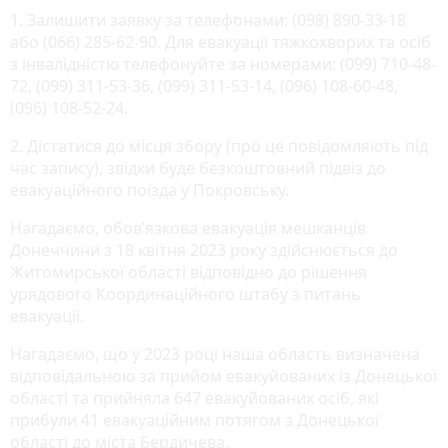
1. Залишити заявку за телефонами: (098) 890-33-18
або (066) 285-62-90. Для евакуації тяжкохворих та осіб
з інвалідністю телефонуйте за номерами: (099) 710-48-
72, (099) 311-53-36, (099) 311-53-14, (096) 108-60-48,
(096) 108-52-24.
2. Дістатися до місця збору (про це повідомляють під
час запису), звідки буде безкоштовний підвіз до
евакуаційного поїзда у Покровську.
Нагадаємо, обов’язкова евакуація мешканців
Донеччини з 18 квітня 2023 року здійснюється до
Житомирської області відповідно до рішення
урядового Координаційного штабу з питань
евакуації.
Нагадаємо, що у 2023 році наша область визначена
відповідальною за прийом евакуйованих із Донецької
області та прийняла 647 евакуйованих осіб, які
прибули 41 евакуаційним потягом з Донецької
області до міста Бердичева.