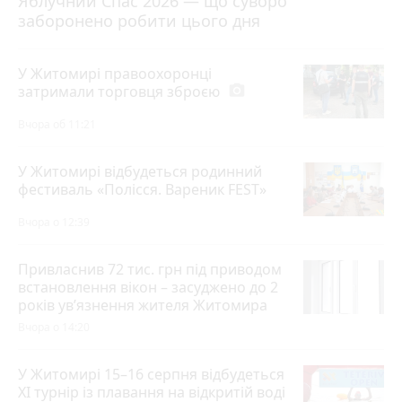
Яблучний Спас 2026 — що суворо
заборонено робити цього дня
У Житомирі правоохоронці
затримали торговця зброєю
photo_camera
Вчора об 11:21
У Житомирі відбудеться родинний
фестиваль «Полісся. Вареник FEST»
Вчора о 12:39
Привласнив 72 тис. грн під приводом
встановлення вікон – засуджено до 2
років ув’язнення жителя Житомира
Вчора о 14:20
У Житомирі 15–16 серпня відбудеться
XI турнір із плавання на відкритій воді