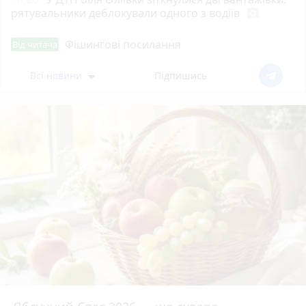
рятувальники деблокували одного з водіїв
photo_camera
Фішингові посилання
Від читача
Всі новини
Підпишись