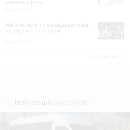
«TETERIV OPEN»
Вчора о 10:40
Ми й так сім'я: чи справді реєстрація
шлюбу нічого не змінює
Вчора о 14:41
keyboard_arrow_right
Дивитись ще
коментують
Найчастіше