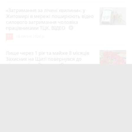
«Затримання за лічені хвилини»: у
Житомирі в мережі поширюють відео
силового затримання чоловіка
працівниками ТЦК. ВІДЕО
play_circle_filled
11
18 липня 2026 р.
Лише через 1 рік та майже 8 місяців
Захисник на Щиті повернувся до
рідного міста Захисник Олександр
Піонткевич
6
13 липня 2026 р.
Тарифи на холодну воду в містах
України. Чекаємо підвищення в
Житомирі?
6
14 липня 2026 р.