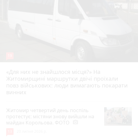
19
«Для них не знайшлося місця?» На
Житомирщині маршрутки двічі проїхали
17 липня 2026 р.
повз військових: люди вимагають покарати
винних
Житомир четвертий день поспіль
протестує: містяни знову вийшли на
майдан Корольова. ФОТО
photo_camera
13
20 липня 2026 р.