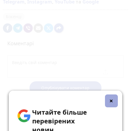
Telegram
,
Instagram
,
YouTube
та
Google
Біженці
Коментарі
Опублікувати коментар
×
Читайте більше
перевірених
новин