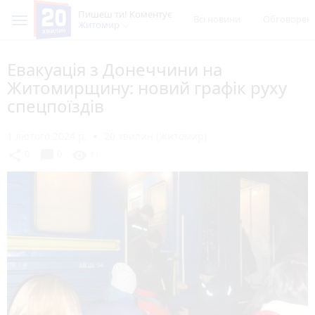
Пишеш ти! Коментує
Всі новини
Обговорен
Житомир
Евакуація з Донеччини на
Житомирщину: новий графік руху
спецпоїздів
1 лютого 2024 р.
20 хвилин (Житомир)
chat_bubble
share
visibility
0
0
11