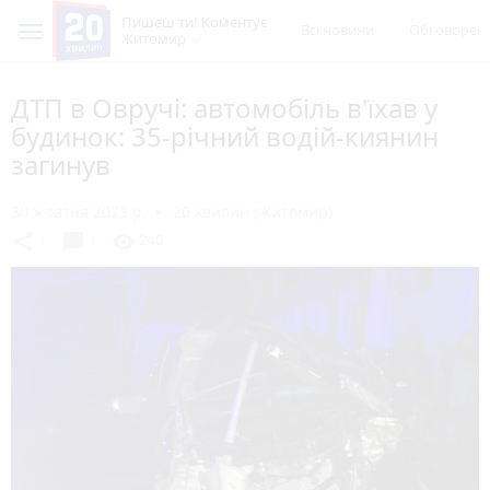
Пишеш ти! Коментує
Всі новини
Обговорен
Житомир
ДТП в Овручі: автомобіль в'їхав у
будинок: 35-річний водій-киянин
загинув
30 жовтня 2023 р.
20 хвилин (Житомир)
chat_bubble
share
visibility
1
1
240