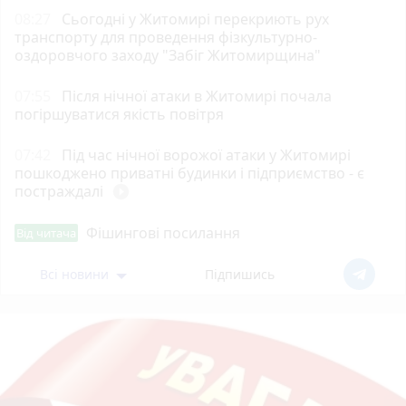
08:27
Сьогодні у Житомирі перекриють рух
транспорту для проведення фізкультурно-
оздоровчого заходу "Забіг Житомирщина"
07:55
Після нічної атаки в Житомирі почала
погіршуватися якість повітря
07:42
Під час нічної ворожої атаки у Житомирі
пошкоджено приватні будинки і підприємство - є
постраждалі
play_circle_filled
Фішингові посилання
Від читача
Всі новини
Підпишись