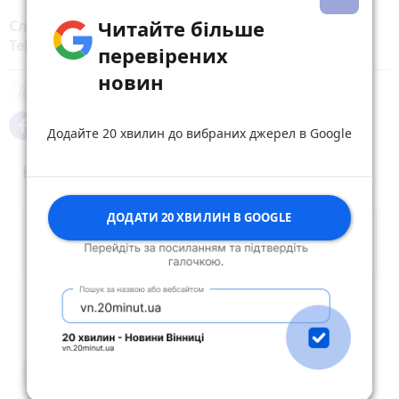
Читайте більше
Слідкуйте за новинами Житомира у
Facebook
,
Telegram
,
Instagram
,
YouTube
та
Google
перевірених
новин
ДТП
Додайте 20 хвилин до вибраних джерел в Google
Коментарі (1)
ДОДАТИ 20 ХВИЛИН В GOOGLE
Опублікувати коментар
Анатолий Петрович Ширченко
30 жовтня 2023 р.