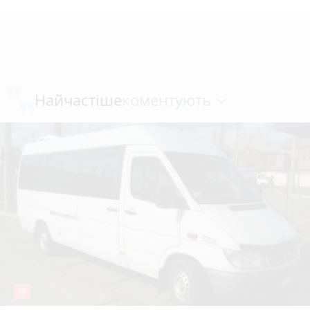
коментують
Найчастіше
19