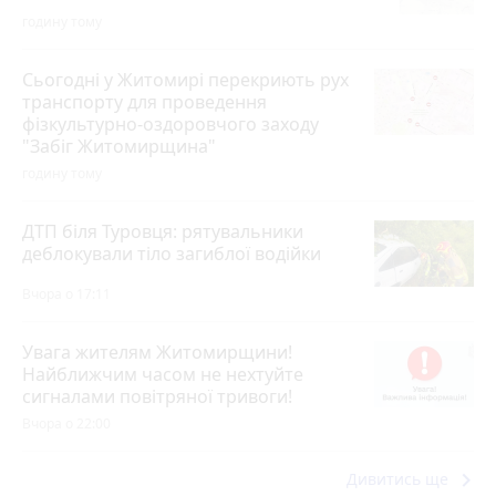
годину тому
Сьогодні у Житомирі перекриють рух
транспорту для проведення
фізкультурно-оздоровчого заходу
"Забіг Житомирщина"
годину тому
ДТП біля Туровця: рятувальники
деблокували тіло загиблої водійки
Вчора о 17:11
Увага жителям Житомирщини!
Найближчим часом не нехтуйте
сигналами повітряної тривоги!
Вчора о 22:00
keyboard_arrow_right
Дивитись ще