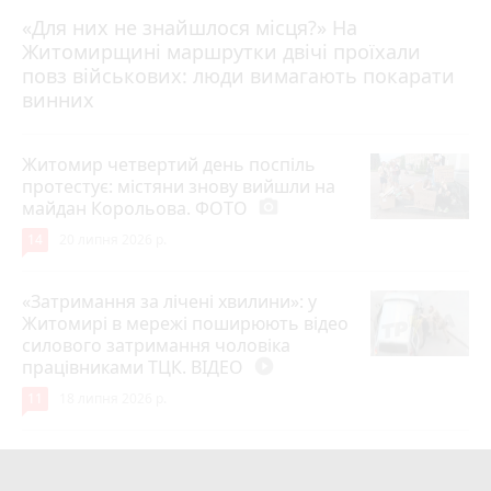
«Для них не знайшлося місця?» На
Житомирщині маршрутки двічі проїхали
17 липня 2026 р.
повз військових: люди вимагають покарати
винних
Житомир четвертий день поспіль
протестує: містяни знову вийшли на
майдан Корольова. ФОТО
photo_camera
14
20 липня 2026 р.
«Затримання за лічені хвилини»: у
Житомирі в мережі поширюють відео
силового затримання чоловіка
працівниками ТЦК. ВІДЕО
play_circle_filled
11
18 липня 2026 р.
Лише через 1 рік та майже 8 місяців
Захисник на Щиті повернувся до