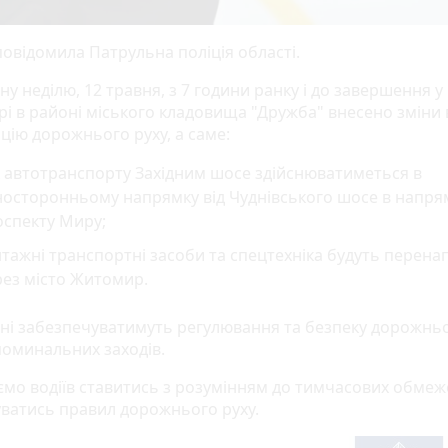
повідомила Патрульна поліція області.
ну неділю, 12 травня, з 7 години ранку і до завершення у 
і в районі міського кладовища "Дружба" внесено зміни 
цію дорожнього руху, а саме:
 автотранспорту Західним шосе здійснюватиметься в
носторонньому напрямку від Чуднівського шосе в напря
оспекту Миру;
тажні транспортні засоби та спецтехніка будуть перена
рез місто Житомир.
ні забезпечуватимуть регулювання та безпеку дорожньо
поминальних заходів.
ємо водіїв ставитись з розумінням до тимчасових обмеж
ватись правил дорожнього руху.