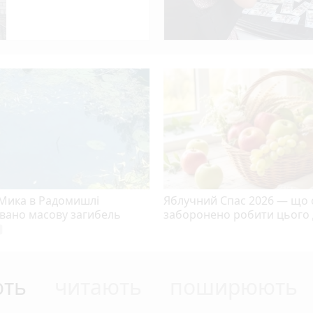
 Мика в Радомишлі
Яблучний Спас 2026 — що 
овано масову загибель
заборонено робити цього
era
ють
читають
поширюють