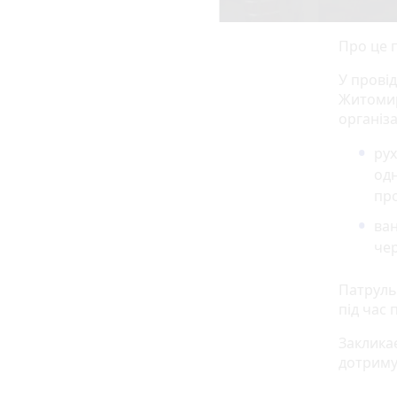
Про це 
У провід
Житомир
організа
рух
од
пр
ван
че
Патруль
під час 
Заклика
дотриму