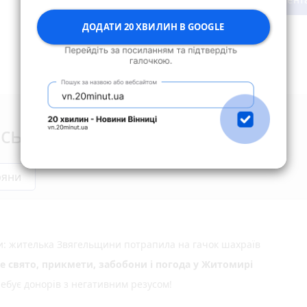
ДОДАТИ 20 ХВИЛИН В GOOGLE
сьогодні
ряни
ми: жителька Звягельщини потрапила на гачок шахраїв
не свято, прикмети, забобони і погода у Житомирі
ебує донорів з негативним резусом!