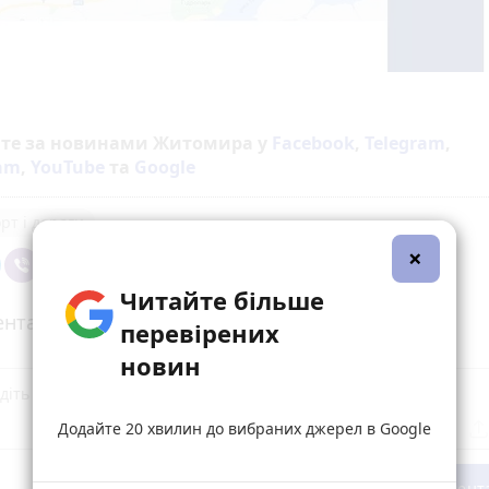
йте за новинами Житомира у
Facebook
,
Telegram
,
ram
,
YouTube
та
Google
рт і дороги
×
Читайте більше
нтарі
перевірених
новин
Додайте 20 хвилин до вибраних джерел в Google
Опублікувати комент