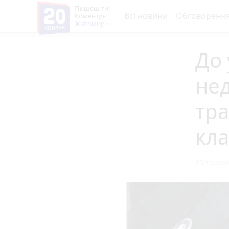
Пишеш ти!
Всі новини
Обговоренн
Коментує
Житомир
До 
нед
тра
кл
10 травня