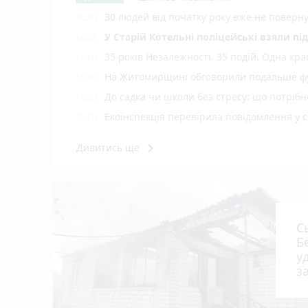
30 людей від початку року вже не повер
16:30
У Старій Котельні поліцейські взяли пі
16:08
35 років Незалежності. 35 подій. Одна кра
16:00
На Житомирщині обговорили подальше фу
15:40
До садка чи школи без стресу: що потріб
15:20
Екоінспекція перевірила повідомлення у с
15:00
Житомирі
keyboard_arrow_right
Дивитись ще
Н️а Житомирщині зафіксовано рекордну 
14:40
На офіційних пляжах області купатися 
14:17
У Житомирі у свято Яблучного Спаса «Пи
14:00
photo_camera
України
С
Подробиці ДТП біля Оліївки: травмовано 
12:55
Б
У Коростенському ТЦК під час проходж
12:40
у
з
У річці Мика в Радомишлі зафіксовано
12:20
Сьогодні вранці у Березівці внаслідок 
12:00