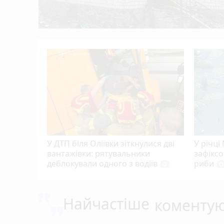
ці
роєю
photo_camera
У ДТП біля Оліївки зіткнулися дві
У річці
вантажівки: рятувальники
зафікс
деблокували одного з водіїв
риби
photo_camera
photo_cam
Найчастіше
коменту