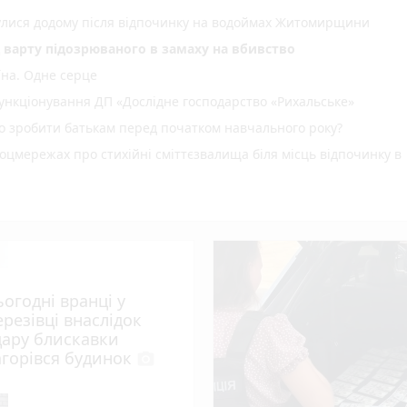
нулися додому після відпочинку на водоймах Житомирщини
д варту підозрюваного в замаху на вбивство
їна. Одне серце
нкціонування ДП «Дослідне господарство «Рихальське»
но зробити батькам перед початком навчального року?
оцмережах про стихійні сміттєзвалища біля місць відпочинку в
спеку: +38°C
не рекомендовано: вода на відповідає нормам
ріг пам'яті» об' єднав рідних загиблих Захисників і Захис
ьогодні вранці у
водія вантажівки - 21-річного житомирянина
ерезівці внаслідок
ення ВЛК помер чоловік
дару блискавки
агорівся будинок
photo_camera
photo_camera
 масову загибель риби
photo_camera
удару блискавки загорівся будинок