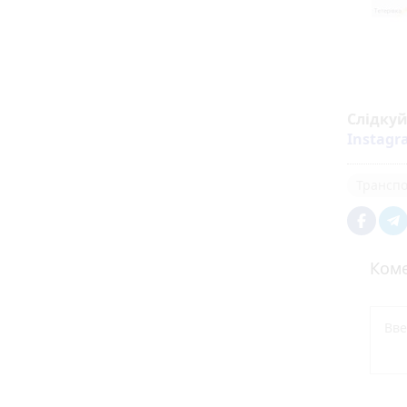
Слідку
Instag
Транспо
Коме