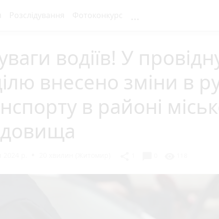
...
я
Розслідування
Фотоконкурс
уваги водіїв! У провідн
ілю внесено зміни в р
нспорту в районі місь
адовища
 2024 р.
20 хвилин (Житомир)
chat_bubble
share
visibility
1
0
118