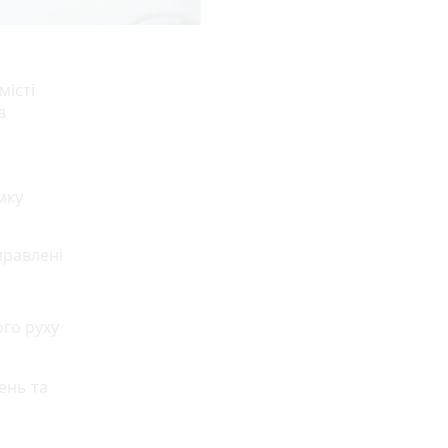
місті
в
мку
правлені
го руху
ень та