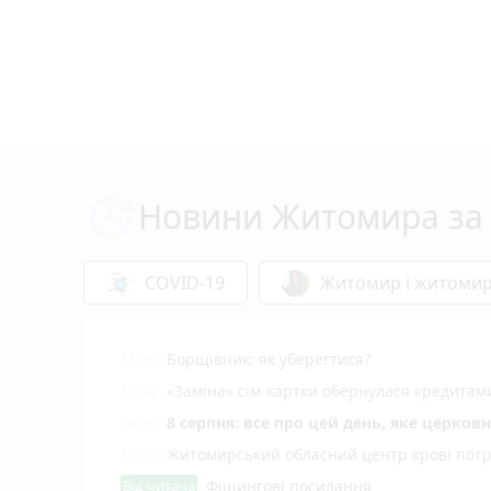
Новини Житомира за 
COVID-19
Житомир і житоми
Борщівник: як уберегтися?
11:25
«Заміна» сім-картки обернулася кредита
10:04
8 серпня: все про цей день, яке церков
09:00
Житомирський обласний центр крові потр
17:55
Від читача
Фішингові посилання