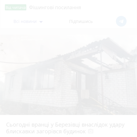
Фішингові посилання
Від читача
Всі новини
Підпишись
Сьогодні вранці у Березівці внаслідок удару
блискавки загорівся будинок
photo_camera