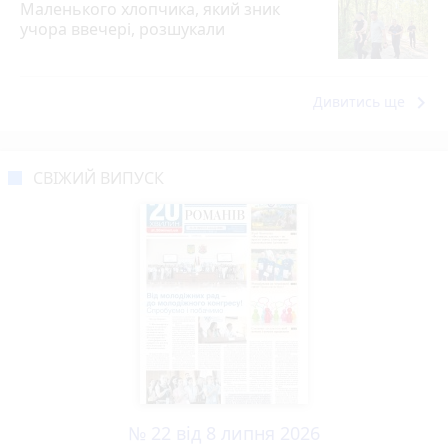
Маленького хлопчика, який зник
учора ввечері, розшукали
keyboard_arrow_right
Дивитись ще
СВІЖИЙ ВИПУСК
№ 22 від 8 липня 2026