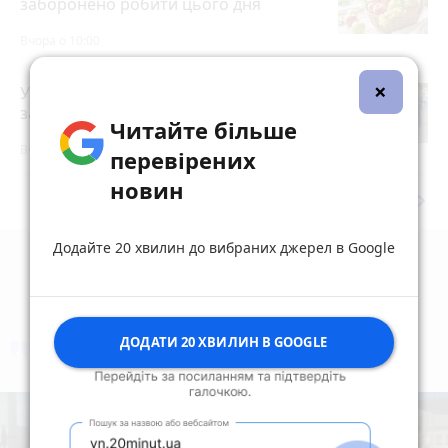
заборонено робити цього дня
Вчора о 10:00
×
У Житомирі правоохоронці
затримали торговця зброєю
photo_camera
Читайте більше
Вчора об 11:21
перевірених
новин
keyboard_arrow_right
Дивитись ще
Додайте 20 хвилин до вибраних джерел в Google
ДОДАТИ 20 ХВИЛИН В GOOGLE
коментують
Найчастіше