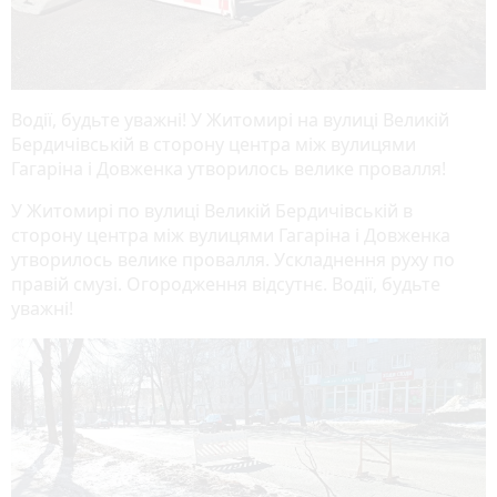
Водії, будьте уважні! У Житомирі на вулиці Великій
Бердичівській в сторону центра між вулицями
Гагаріна і Довженка утворилось велике провалля!
У Житомирі по вулиці Великій Бердичівській в
сторону центра між вулицями Гагаріна і Довженка
утворилось велике провалля. Ускладнення руху по
правій смузі. Огородження відсутнє. Водії, будьте
уважні!