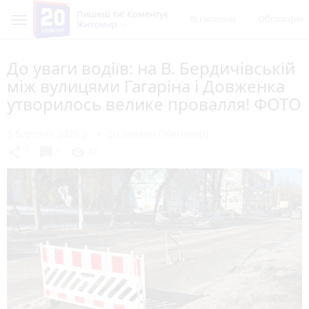
Пишеш ти! Коментує
Всі новини
Обговорен
Житомир
До уваги водіїв: на В. Бердичівській
між вулицями Гагаріна і Довженка
утворилось велике провалля! ФОТО
5 березня 2026 р.
20 хвилин (Житомир)
chat_bubble
share
visibility
1
1
47