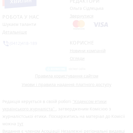
РЕДАКТОРИ
Ольга Сідлецька
Звернутися
РОБОТА У НАС
Шукаєм таланти
Детальніше
КОРИСНЕ
phone_in_talk
(0412)418-189
Новини компаній
Огляди
Правила користування сайтом
Умови і правила надання платного доступу
Редакція керується в своїй роботі
"Кодексом етики
українського журналіста"
, затвердженим Комісією з
журналістської етики. Поскаржитись на матеріал до Комісії
можна
тут
Видання є членом
Асоціації Незалежні регіональні видавці