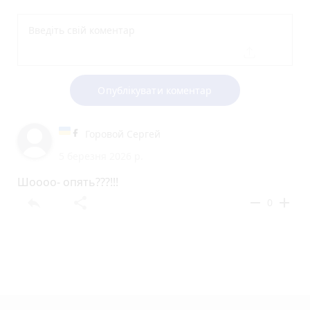
Опублікувати коментар
Горовой Сергей
5 березня 2026 р.
Шоооо- опять???!!!
reply
share
remove
add
0