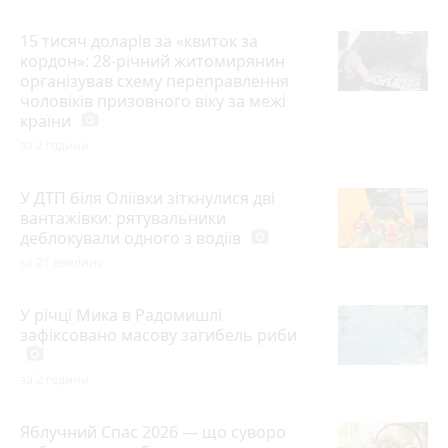
15 тисяч доларів за «квиток за
кордон»: 28-річний житомирянин
організував схему переправлення
чоловіків призовного віку за межі
країни
photo_camera
за 2 години
У ДТП біля Оліївки зіткнулися дві
вантажівки: рятувальники
деблокували одного з водіїв
photo_camera
за 21 хвилину
У річці Мика в Радомишлі
зафіксовано масову загибель риби
photo_camera
за 2 години
Яблучний Спас 2026 — що суворо