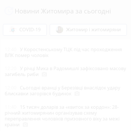
Новини Житомира за сьогодні
COVID-19
Житомир і житомиряни
12:40
У Коростенському ТЦК під час проходження
ВЛК помер чоловік
12:20
У річці Мика в Радомишлі зафіксовано масову
загибель риби
photo_camera
12:00
Сьогодні вранці у Березівці внаслідок удару
блискавки загорівся будинок
photo_camera
11:40
15 тисяч доларів за «квиток за кордон»: 28-
річний житомирянин організував схему
переправлення чоловіків призовного віку за межі
країни
photo_camera