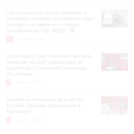
«Затримання за лічені хвилини»: у
Житомирі в мережі поширюють відео
силового затримання чоловіка
працівниками ТЦК. ВІДЕО
play_circle_filled
11
18 липня 2026 р.
Лише через 1 рік та майже 8 місяців
Захисник на Щиті повернувся до
рідного міста Захисник Олександр
Піонткевич
6
13 липня 2026 р.
Тарифи на холодну воду в містах
України. Чекаємо підвищення в
Житомирі?
6
14 липня 2026 р.