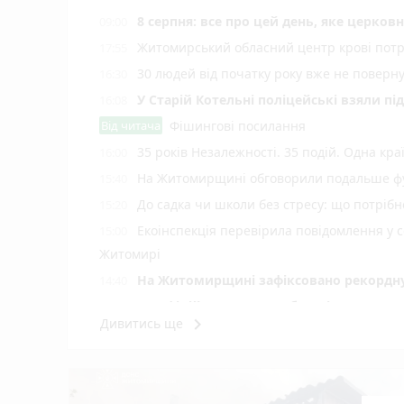
8 серпня: все про цей день, яке церков
09:00
Житомирський обласний центр крові потр
17:55
30 людей від початку року вже не повер
16:30
У Старій Котельні поліцейські взяли пі
16:08
Від читача
Фішингові посилання
35 років Незалежності. 35 подій. Одна кра
16:00
На Житомирщині обговорили подальше фу
15:40
До садка чи школи без стресу: що потріб
15:20
Екоінспекція перевірила повідомлення у с
15:00
Житомирі
Н️а Житомирщині зафіксовано рекордну 
14:40
На офіційних пляжах області купатися 
14:17
keyboard_arrow_right
Дивитись ще
У Житомирі у свято Яблучного Спаса «Пи
14:00
photo_camera
України
Подробиці ДТП біля Оліївки: травмовано 
12:55