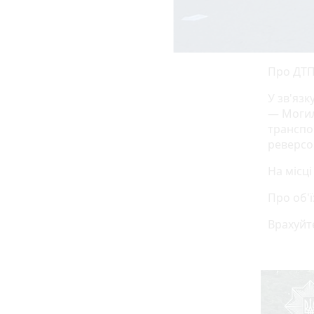
Про ДТП
У зв'яз
— Могил
транспо
реверсо
На місці
Про об'ї
Врахуйт