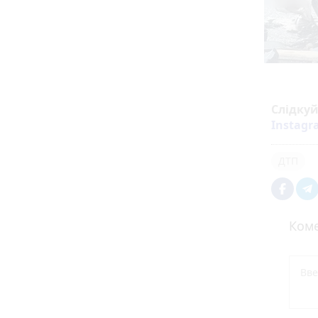
Слідку
Instag
ДТП
Коме