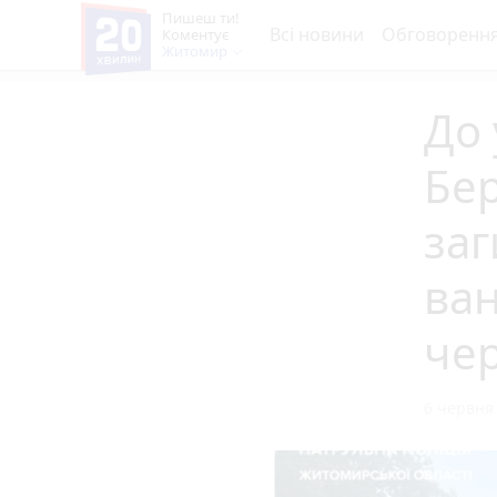
Пишеш ти!
Всі новини
Обговоренн
Коментує
Житомир
До 
Бер
заг
ван
чер
6 червня 