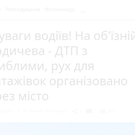
...
я
Розслідування
Фотоконкурс
уваги водіїв! На об'їзні
дичева - ДТП з
иблими, рух для
тажівок організовано
ез місто
2024 р.
20 хвилин (Житомир)
chat_bubble
share
visibility
1
1
2007