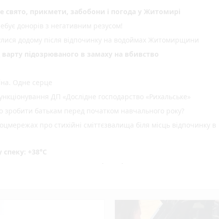
не свято, прикмети, забобони і погода у Житомирі
ебує донорів з негативним резусом!
нулися додому після відпочинку на водоймах Житомирщини
д варту підозрюваного в замаху на вбивство
їна. Одне серце
нкціонування ДП «Дослідне господарство «Рихальське»
но зробити батькам перед початком навчального року?
оцмережах про стихійні сміттєзвалища біля місць відпочинку в
спеку: +38°C
не рекомендовано: вода на відповідає нормам
ріг пам'яті» об' єднав рідних загиблих Захисників і Захис
водія вантажівки - 21-річного житомирянина