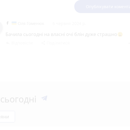
Опублікувати комент
Оля Гоменюк
6 червня 2024 р.
Бачила сьогодні на власні очі блін дуже страшно😩
Відповісти
Поділитися
reply
share
rem
сьогодні
ряни