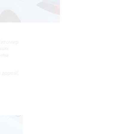
 Житомир
жних
ччям
 дорозі!