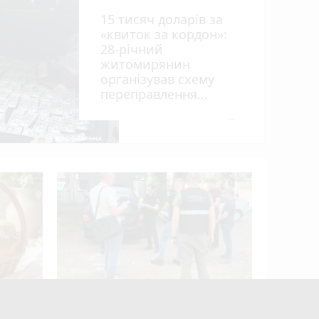
15 тисяч доларів за
«квиток за кордон»:
28-річний
житомирянин
організував схему
переправлення
рії
чоловіків призовного
віку за межі країни
photo_camera
оків
У ДТП біл
вантажів
деблокув
суворо
У Житомирі правоохоронці