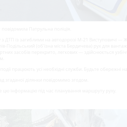
 повідомила Патрульна поліція.
ку з ДТП із загиблими на автодорозі М-21 Виступовичі —
ів-Подільський (об'їзна міста Бердичева) рух для ванта
ртних засобів перекрито, легкових — здійснюється узбі
м.
 події працюють усі необхідні служби. Будьте обережні на
зд згаданої ділянки повідомимо згодом.
е цю інформацію під час планування маршруту руху.