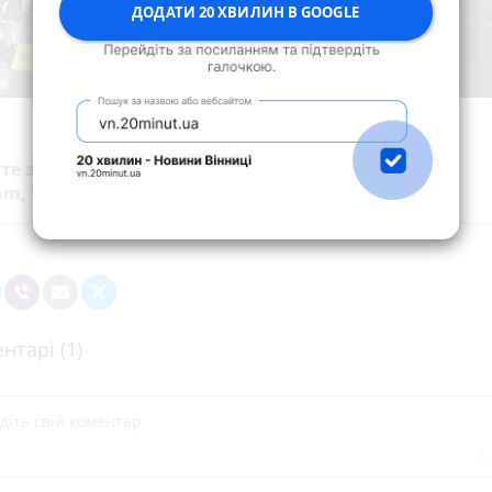
ДОДАТИ 20 ХВИЛИН В GOOGLE
йте за новинами Житомира у
Facebook
,
Telegram
,
ram
,
YouTube
та
Google
нтарі (1)