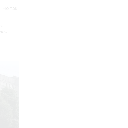
. Но так
в:
ра».