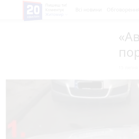
Пишеш ти!
Всі новини
Обговоренн
Коментує
Житомир
«Ав
по
15 липня 