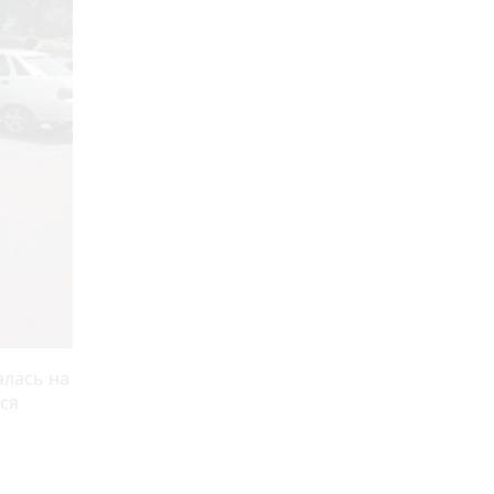
алась на
вся