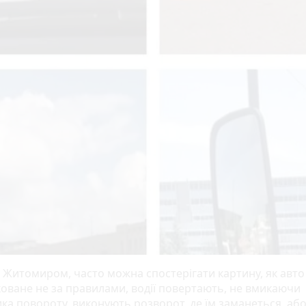
 Житомиром, часто можна спостерігати картину, як авто
оване не за правилами, водії повертають, не вмикаючи
ка повороту, виконують розворот, де їм заманеться, або