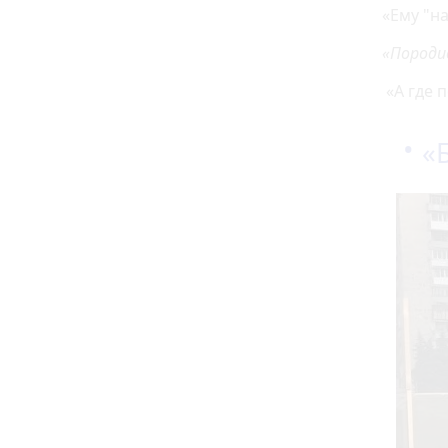
«Ему "н
«Породис
«А где 
«