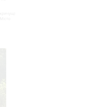
 кричущі
Місто