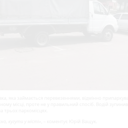
вка, яка займається перевезеннями, відмінно припаркув
ному місці, проте не у правильний спосіб. Водій зупини
на трьох паркомісцях.
о, кугути у місті»
, – коментує Юрій Ващук.