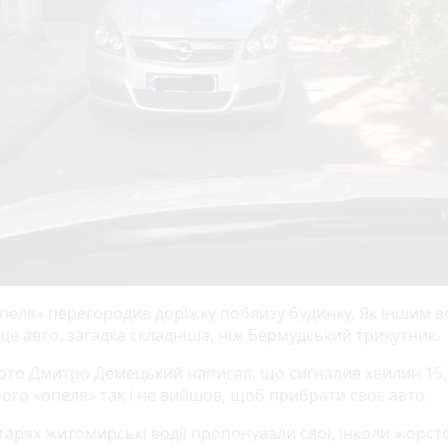
опеля» перегородив доріжку поблизу будинку. Як іншим в
 це авто, загадка складніша, ніж Бермудський трикутник.
ото Дмитро Демецький написав, що сигналив хвилин 15,
рого «опеля» так і не вийшов, щоб прибрати своє авто.
арях житомирські водії пропонували свої, інколи жорсто