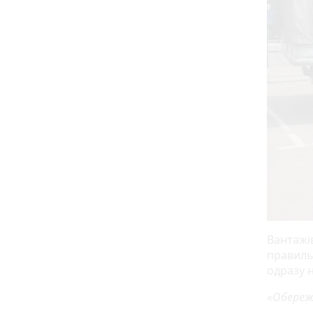
Вантажі
правиль
одразу 
«Обережн