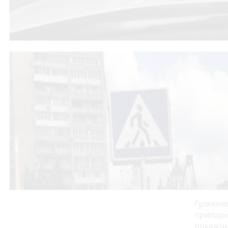
Гуляючи
припарк
покажчи