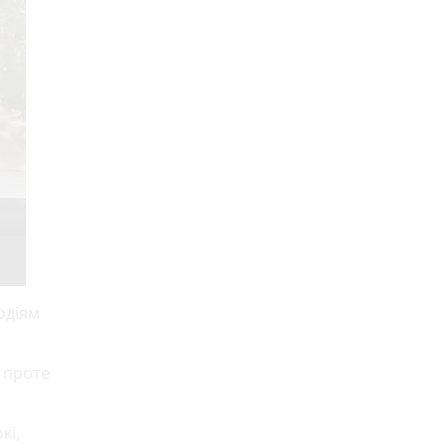
одіям
 проте
кі,