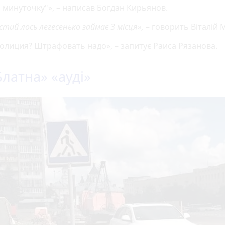
а минуточку"», – написав Богдан Кирьянов.
тий лось легесенько займає 3 місця»,
– говорить Віталій 
полиция? Штрафовать надо», – запитує Раиса Рязанова.
Блатна» «ауді»