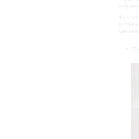
дотриму
Журналі
випадки
має знат
П