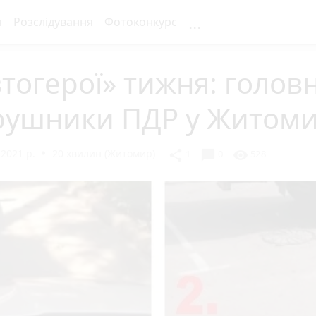
...
я
Розслідування
Фотоконкурс
тогерої» тижня: головн
рушники ПДР у Житоми
2021 р.
20 хвилин (Житомир)
chat_bubble
share
visibility
1
0
528