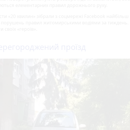
ються елементарних правил дорожнього руху.
сти «20 хвилин» зібрали з соцмережі Facebook найбільш
 порушень правил житомирськими водіями за тиждень. 
и своїх «героїв».
ерегороджений проїзд