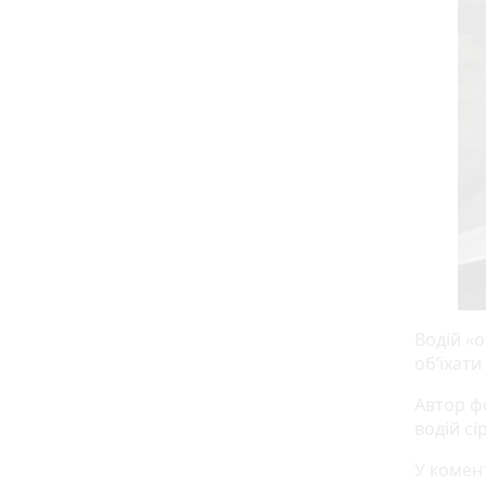
Водій «
об’їхати
Автор ф
водій сі
У комент