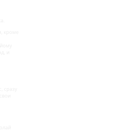
а.
я, кроме
 йому
д, и
, сразу
 свои
олай