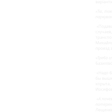
варіант
«Тю, та
паркува
«Подава
случаев
транспо
Михайло
проезд 
«Треба с
Базилів
«Надо б
бы выше
корыта,
Иосифов
«А поче
потерян
Лещенк