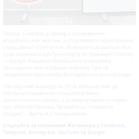
Завтра, 5 червня, у зв’язку з проведенням
всеукраїнських змагань зі спортивного орієнтування
серед дівчат «Пліч-о-пліч. Всеукраїнські шкільні ліги»
буде перекрито рух транспорту по бульвару Старому
— від вул. Фещенка-Чопівського в напрямку
пішохідного моста (права сторона). Про це
повідомила пресслужба Житомирської міської ради.
"Автобусний маршрут № 58 не доїжджатиме до
Обласного медичного консультативно-
діагностичного центру, а розвертатиметься через
вул. Миколи Лисенка. Врахуйте це, плануючи
поїздки", - йдеться у повідомленні.
Слідкуйте за новинами Житомира у
Facebook
,
Telegram
,
Instagram
,
YouTube
та
Google