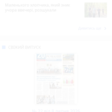
Маленького хлопчика, який зник
учора ввечері, розшукали
keyboard_arrow_right
Дивитись ще
СВІЖИЙ ВИПУСК
№ 22 від 8 липня 2026