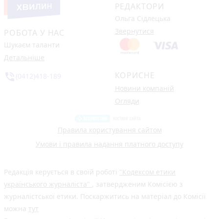
РЕДАКТОРИ
Ольга Сідлецька
Звернутися
РОБОТА У НАС
Шукаєм таланти
Детальніше
КОРИСНЕ
phone_in_talk
(0412)418-189
Новини компаній
Огляди
Правила користування сайтом
Умови і правила надання платного доступу
Редакція керується в своїй роботі
"Кодексом етики
українського журналіста"
, затвердженим Комісією з
журналістської етики. Поскаржитись на матеріал до Комісії
можна
тут