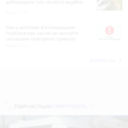
деблокували тіло загиблої водійки
Вчора о 17:11
Увага жителям Житомирщини!
Найближчим часом не нехтуйте
сигналами повітряної тривоги!
Вчора о 22:00
keyboard_arrow_right
Дивитись ще
коментують
Найчастіше