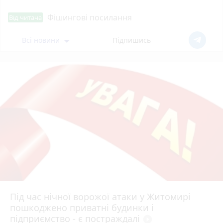
Фішингові посилання
Від читача
Всі новини
Підпишись
Під час нічної ворожої атаки у Житомирі
пошкоджено приватні будинки і
підприємство - є постраждалі
play_circle_filled