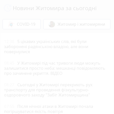
Новини Житомира за сьогодні
COVID-19
Житомир і житомиряни
12:38
5 цікавих українських слів, які були
заборонені радянською владою, але вони
повернулися
08:45
У Житомирі під час тривоги люди можуть
залишитися просто неба: мешканці повідомляють
про зачинене укриття. ВІДЕО
08:27
Сьогодні у Житомирі перекриють рух
транспорту для проведення фізкультурно-
оздоровчого заходу "Забіг Житомирщина"
07:55
Після нічної атаки в Житомирі почала
погіршуватися якість повітря