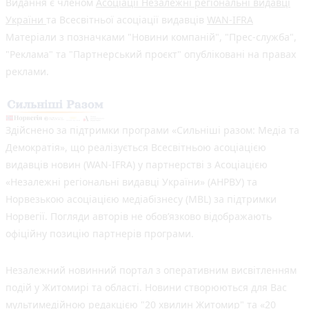
Видання є членом
Асоціації Незалежні регіональні видавці
України
та Всесвітньої асоціації видавців
WAN-IFRA
Матеріали з позначками "Новини компаній", "Прес-служба",
"Реклама" та "Партнерський проєкт" опубліковані на правах
реклами.
Здійснено за підтримки програми «Сильніші разом: Медіа та
Демократія», що реалізується Всесвітньою асоціацією
видавців новин (WAN-IFRA) у партнерстві з Асоціацією
«Незалежні регіональні видавці України» (АНРВУ) та
Норвезькою асоціацією медіабізнесу (MBL) за підтримки
Норвегії. Погляди авторів не обов’язково відображають
офіційну позицію партнерів програми.
Незалежний новинний портал з оперативним висвітленням
подій у Житомирі та області. Новини створюються для Вас
мультимедійною редакцією "20 хвилин Житомир" та «20