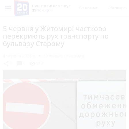
Пишеш ти! Коментує
Всі новини
Обговорен
Житомир
5 червня у Житомирі частково
перекриють рух транспорту по
бульвару Старому
4 червня 2026 р.
20 хвилин (Житомир)
chat_bubble
share
visibility
0
0
213