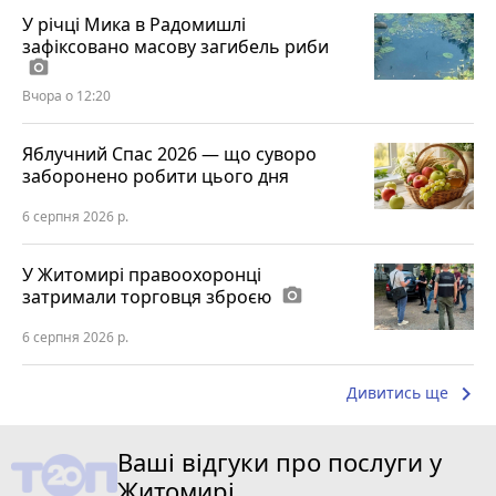
У річці Мика в Радомишлі
зафіксовано масову загибель риби
photo_camera
Вчора о 12:20
Яблучний Спас 2026 — що суворо
заборонено робити цього дня
6 серпня 2026 р.
У Житомирі правоохоронці
затримали торговця зброєю
photo_camera
6 серпня 2026 р.
keyboard_arrow_right
Дивитись ще
Ваші відгуки про послуги у
Житомирі