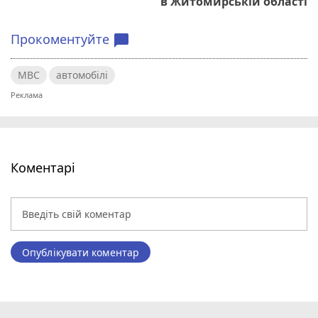
в Житомирській області
Прокоментуйте
chat_bubble
МВС
автомобілі
Коментарі
Опублікувати коментар