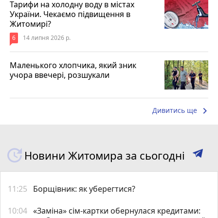
Тарифи на холодну воду в містах
України. Чекаємо підвищення в
Житомирі?
6
14 липня 2026 р.
Маленького хлопчика, який зник
учора ввечері, розшукали
keyboard_arrow_right
Дивитись ще
Новини Житомира за сьогодні
11:25
Борщівник: як уберегтися?
10:04
«Заміна» сім-картки обернулася кредитами: