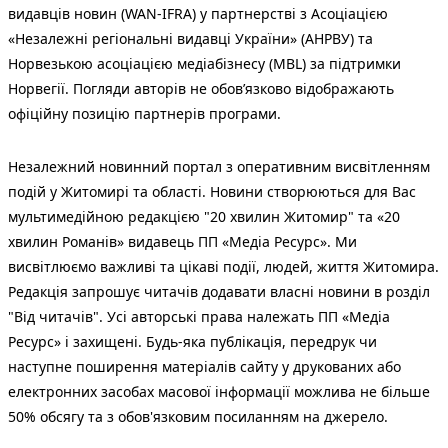
видавців новин (WAN-IFRA) у партнерстві з Асоціацією
«Незалежні регіональні видавці України» (АНРВУ) та
Норвезькою асоціацією медіабізнесу (MBL) за підтримки
Норвегії. Погляди авторів не обов’язково відображають
офіційну позицію партнерів програми.
Незалежний новинний портал з оперативним висвітленням
подій у Житомирі та області. Новини створюються для Вас
мультимедійною редакцією "20 хвилин Житомир" та «20
хвилин Романів» видавець ПП «Медіа Ресурс». Ми
висвітлюємо важливі та цікаві події, людей, життя Житомира.
Редакція запрошує читачів додавати власні новини в розділ
"Від читачів". Усі авторські права належать ПП «Медіа
Ресурс» і захищені. Будь-яка публiкацiя, передрук чи
наступне поширення матеріалів сайту у друкованих або
електронних засобах масової інформації можлива не більше
50% обсягу та з обов'язковим посиланням на джерело.