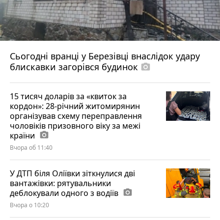
Сьогодні вранці у Березівці внаслідок удару
блискавки загорівся будинок
photo_camera
15 тисяч доларів за «квиток за
кордон»: 28-річний житомирянин
організував схему переправлення
чоловіків призовного віку за межі
країни
photo_camera
Вчора об 11:40
У ДТП біля Оліївки зіткнулися дві
вантажівки: рятувальники
деблокували одного з водіїв
photo_camera
Вчора о 10:20