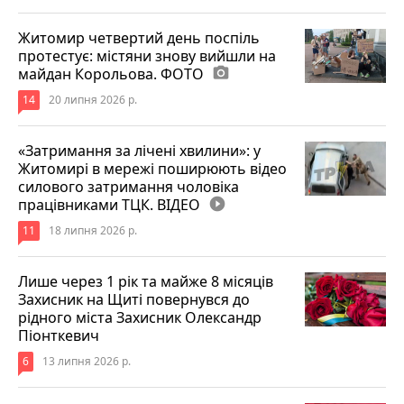
Житомир четвертий день поспіль
протестує: містяни знову вийшли на
майдан Корольова. ФОТО
photo_camera
14
20 липня 2026 р.
«Затримання за лічені хвилини»: у
Житомирі в мережі поширюють відео
силового затримання чоловіка
працівниками ТЦК. ВІДЕО
play_circle_filled
11
18 липня 2026 р.
Лише через 1 рік та майже 8 місяців
Захисник на Щиті повернувся до
рідного міста Захисник Олександр
Піонткевич
6
13 липня 2026 р.