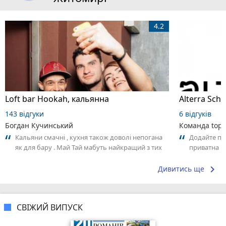
4.2
Loft bar Hookah, кальянна
143 відгуки
6 відгуків
Богдан Кучинський
Команда top2
Кальяни смачні , кухня також доволі непогана
Додайте пер
як для бару . Май Тай мабуть найкращий з тих
приватна ш
що я куштував ) . Повернуся до...
досвідом – 
keyboard_arrow_right
Дивитись ще
СВІЖИЙ ВИПУСК