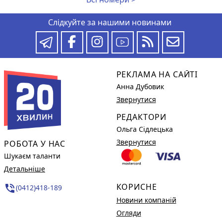
Слідкуйте за нашими новинами
РЕКЛАМА НА САЙТІ
Анна Дубовик
Звернутися
РЕДАКТОРИ
Ольга Сідлецька
Звернутися
РОБОТА У НАС
Шукаєм таланти
Детальніше
КОРИСНЕ
phone_in_talk
(0412)418-189
Новини компаній
Огляди