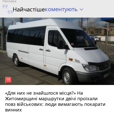
коментують
Найчастіше
19
«Для них не знайшлося місця?» На
Житомирщині маршрутки двічі проїхали
17 липня 2026 р.
повз військових: люди вимагають покарати
винних