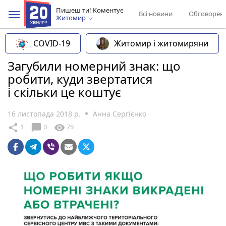
Пишеш ти! Коментує
Всі новини
Обговорен
Житомир
COVID-19
Житомир і житомиряни
Загубили номерний знак: що
робити, куди звертатися
і скільки це коштує
16 листопада 2018 р.
Анна Сергієнко
chat_bubble
share
visibility
1
0
75