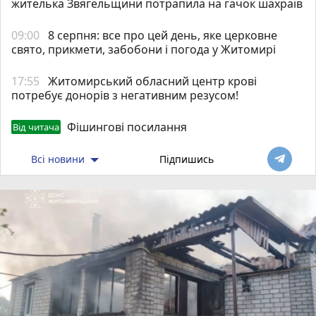
жителька Звягельщини потрапила на гачок шахраїв
09:00
8 серпня: все про цей день, яке церковне
свято, прикмети, забобони і погода у Житомирі
17:55
Житомирський обласний центр крові
потребує донорів з негативним резусом!
Фішингові посилання
Від читача
Всі новини
Підпишись