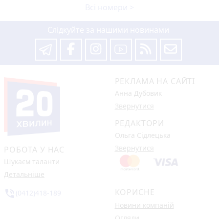
Всі номери >
Слідкуйте за нашими новинами
РЕКЛАМА НА САЙТІ
Анна Дубовик
Звернутися
РЕДАКТОРИ
Ольга Сідлецька
Звернутися
РОБОТА У НАС
Шукаєм таланти
Детальніше
КОРИСНЕ
phone_in_talk
(0412)418-189
Новини компаній
Огляди