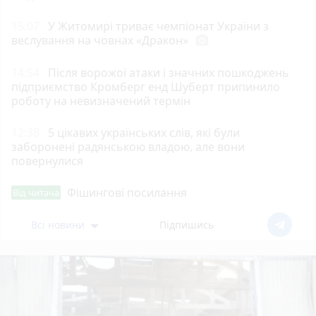
15:07
У Житомирі триває чемпіонат України з
веслування на човнах «Дракон»
photo_camera
14:54
Після ворожої атаки і значних пошкоджень
підприємство Кромберг енд Шуберт припинило
роботу на невизначений термін
12:38
5 цікавих українських слів, які були
заборонені радянською владою, але вони
повернулися
Фішингові посилання
Від читача
Всі новини
Підпишись