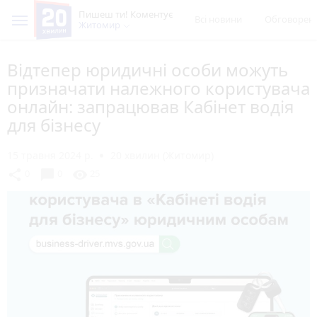
Пишеш ти! Коментує
Всі новини
Обговорен
Житомир
Відтепер юридичні особи можуть
призначати належного користувача
онлайн: запрацював Кабінет водія
для бізнесу
15 травня 2024 р.
20 хвилин (Житомир)
chat_bubble
share
visibility
0
0
25