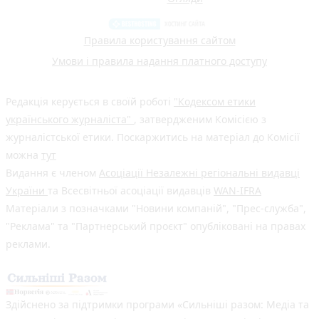
Правила користування сайтом
Умови і правила надання платного доступу
Редакція керується в своїй роботі
"Кодексом етики
українського журналіста"
, затвердженим Комісією з
журналістської етики. Поскаржитись на матеріал до Комісії
можна
тут
Видання є членом
Асоціації Незалежні регіональні видавці
України
та Всесвітньої асоціації видавців
WAN-IFRA
Матеріали з позначками "Новини компаній", "Прес-служба",
"Реклама" та "Партнерський проєкт" опубліковані на правах
реклами.
Здійснено за підтримки програми «Сильніші разом: Медіа та