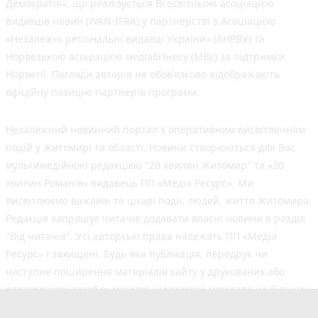
Демократія», що реалізується Всесвітньою асоціацією
видавців новин (WAN-IFRA) у партнерстві з Асоціацією
«Незалежні регіональні видавці України» (АНРВУ) та
Норвезькою асоціацією медіабізнесу (MBL) за підтримки
Норвегії. Погляди авторів не обов’язково відображають
офіційну позицію партнерів програми.
Незалежний новинний портал з оперативним висвітленням
подій у Житомирі та області. Новини створюються для Вас
мультимедійною редакцією "20 хвилин Житомир" та «20
хвилин Романів» видавець ПП «Медіа Ресурс». Ми
висвітлюємо важливі та цікаві події, людей, життя Житомира.
Редакція запрошує читачів додавати власні новини в розділ
"Від читачів". Усі авторські права належать ПП «Медіа
Ресурс» і захищені. Будь-яка публiкацiя, передрук чи
наступне поширення матеріалів сайту у друкованих або
електронних засобах масової інформації можлива не більше
50% обсягу та з обов'язковим посиланням на джерело.