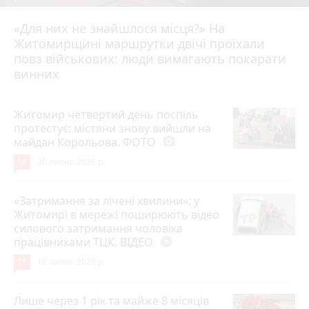
«Для них не знайшлося місця?» На
Житомирщині маршрутки двічі проїхали
17 липня 2026 р.
повз військових: люди вимагають покарати
винних
Житомир четвертий день поспіль
протестує: містяни знову вийшли на
майдан Корольова. ФОТО
photo_camera
14
20 липня 2026 р.
«Затримання за лічені хвилини»: у
Житомирі в мережі поширюють відео
силового затримання чоловіка
працівниками ТЦК. ВІДЕО
play_circle_filled
11
18 липня 2026 р.
Лише через 1 рік та майже 8 місяців