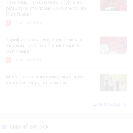
Захисник на Щиті повернувся до
рідного міста Захисник Олександр
Піонткевич
6
13 липня 2026 р.
Тарифи на холодну воду в містах
України. Чекаємо підвищення в
Житомирі?
6
14 липня 2026 р.
Маленького хлопчика, який зник
учора ввечері, розшукали
keyboard_arrow_right
Дивитись ще
СВІЖИЙ ВИПУСК