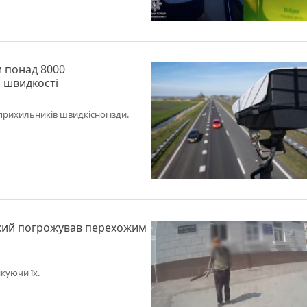
и понад 8000
 швидкості
рихильників швидкісної їзди.
який погрожував перехожим
якуючи їх.