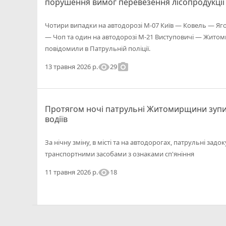
порушення вимог перевезення лісопродукції
Чотири випадки на автодорозі М-07 Київ — Ковель — Ягод
— Чоп та один на автодорозі М-21 Виступовичі — Жито
повідомили в Патрульній поліції.
visibility
photo_camera
29
13 травня 2026 р.
Протягом ночі патрульні Житомирщини зупи
водіїв
За нічну зміну, в місті та на автодорогах, патрульні зад
транспортними засобами з ознаками сп'яніння
visibility
18
11 травня 2026 р.