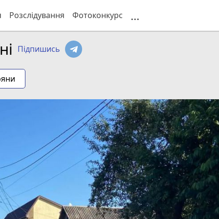
...
я
Розслідування
Фотоконкурс
ні
Підпишись
ряни