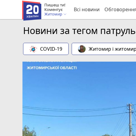
Пишеш ти!
Всі новини
Обговоренн
Коментує
Житомир
Новини за тегом патруль
COVID-19
Житомир і житоми