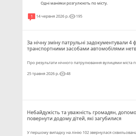
Одні маніяки розгулюють по місту.
visibility
195
1
14 червня 2026 р.
За нічну зміну патрульні задокументували 4 
транспортними засобами автомобілями нет
Про результати нічного патрулювання вулицями міста п
visibility
48
25 травня 2026 р.
Небайдужість та уважність громадян, допом
повернути додому дітей, які загубилися
У першому випадку на лінію 102 звернулася схвильована