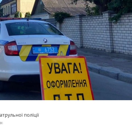
атрульної поліції
о: