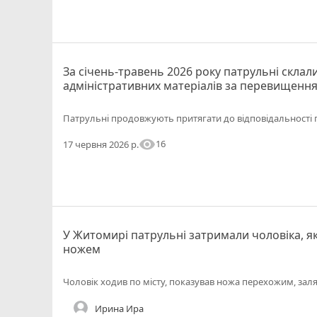
За січень-травень 2026 року патрульні склал
адміністративних матеріалів за перевищення
Патрульні продовжують притягати до відповідальності п
visibility
16
17 червня 2026 р.
У Житомирі патрульні затримали чоловіка, 
ножем
Чоловік ходив по місту, показував ножа перехожим, зал
Ирина Ира