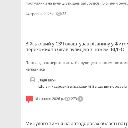
прогулянки на вулиці Західній загубився її 5-річний онук.
visibility
22
24 травня 2026 р.
Військовий у СЗЧ влаштував різанину у Жито
перехожих та бігав вулицею з ножем. ВІДЕО
Порізав двох перехожих та біг вулицею з ножем: житом
нападника
Лідія Іщук
Що він кадровий військовий? За що він порізав їх
visibility
play_circle_filled
273
1
18 травня 2026 р.
Минулого тижня на автодорогах області патру