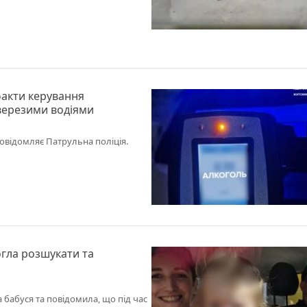
факти керування
верезими водіями
овідомляє Патрульна поліція.
огла розшукати та
 бабуся та повідомила, що під час