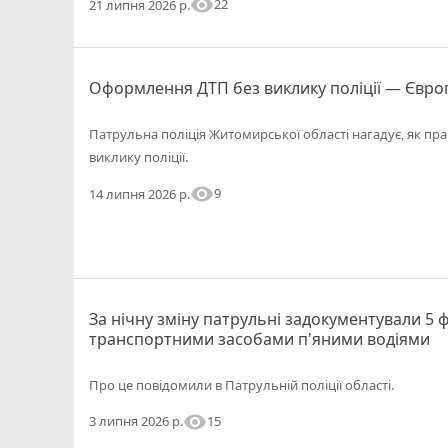
visibility
22
21 липня 2026 р.
Оформлення ДТП без виклику поліції — Євро
Патрульна поліція Житомирської області нагадує, як п
виклику поліції.
visibility
9
14 липня 2026 р.
За нічну зміну патрульні задокументували 5 
транспортними засобами п'яними водіями
Про це повідомили в Патрульній поліції області.
visibility
15
3 липня 2026 р.