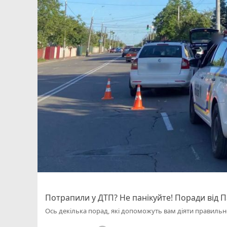
Потрапили у ДТП? Не панікуйте! Поради від П
Ось декілька порад, які допоможуть вам діяти правильн