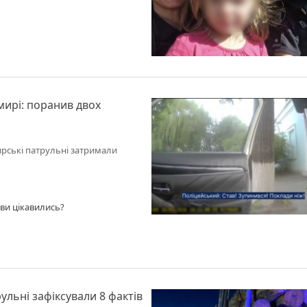
мирі: поранив двох
ирські патрульні затримали
 ви цікавились?
льні зафіксували 8 фактів