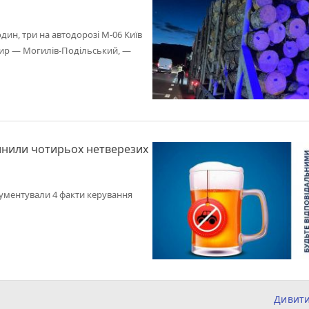
ин, три на автодорозі М-06 Київ
мир — Могилів-Подільський, —
нили чотирьох нетверезих
окументували 4 факти керування
Дивит