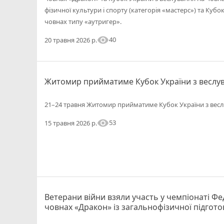
фізичної культури і спорту (категорія «мастерс») та Кубо
човнах типу «аутригер».
visibility
40
20 травня 2026 р.
Житомир прийматиме Кубок України з веслув
21–24 травня Житомир прийматиме Кубок України з весл
visibility
53
15 травня 2026 р.
Ветерани війни взяли участь у чемпіонаті Фе
човнах «Дракон» із загальнофізичної підгото