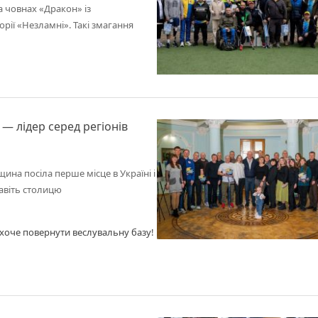
а човнах «Дракон» із
орії «Незламні». Такі змагання
— лідер серед регіонів
ина посіла перше місце в Україні і
навіть столицю
м хоче повернути веслувальну базу!