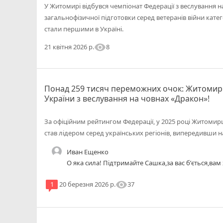
У Житомирі відбувся чемпіонат Федерації з веслування н
загальнофізичної підготовки серед ветеранів війни катег
стали першими в Україні.
visibility
8
21 квітня 2026 р.
Понад 259 тисяч переможних очок: Житомир 
України з веслування на човнах «Дракон»!
За офіційним рейтингом Федерації, у 2025 році Житомирщ
став лідером серед українських регіонів, випередивши 
Иван Ещенко
О яка сила! Підтримайте Сашка,за вас бʼється,ва
visibility
37
1
20 березня 2026 р.