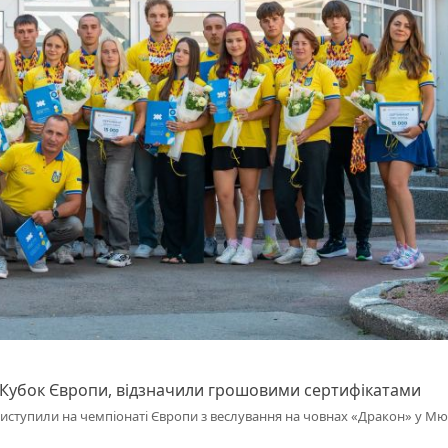
 Кубок Європи, відзначили грошовими сертифікатами
 виступили на чемпіонаті Європи з веслування на човнах «Дракон» у Мю