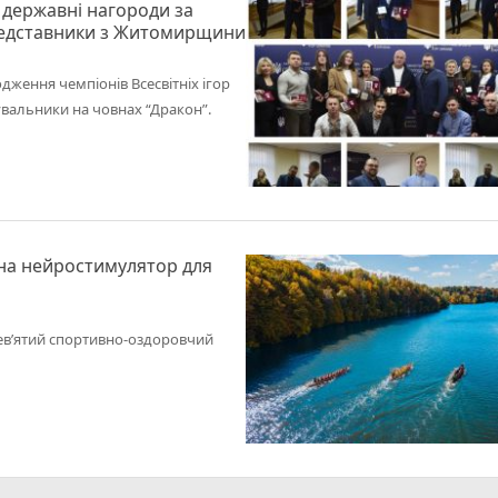
 державні нагороди за
представники з Житомирщини
одження чемпіонів Всесвітніх ігор
увальники на човнах “Дракон”.
 на нейростимулятор для
дев’ятий спортивно-оздоровчий