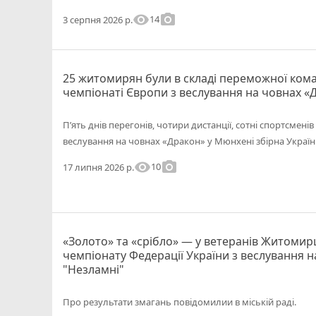
visibility
photo_camera
14
3 серпня 2026 р.
25 житомирян були в складі переможної кома
чемпіонаті Європи з веслування на човнах «
П’ять днів перегонів, чотири дистанції, сотні спортсменів 
веслування на човнах «Дракон» у Мюнхені збірна Украї
visibility
photo_camera
10
17 липня 2026 р.
«Золото» та «срібло» — у ветеранів Житоми
чемпіонату Федерації України з веслування н
"Незламні"
Про результати змагань повідомилии в міській раді.