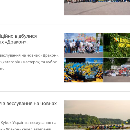
ційно відбулися
ах «Дракон»!
 веслування на човнах «Дракон»,
 (категорія «мастерс») та Кубок
».
 з веслування на човнах
Кубок України з веслування на
ах «Дракон» серед ветеранів