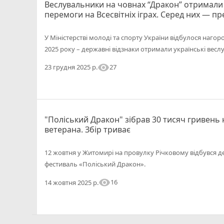
Веслувальники на човнах “Дракон” отримали
перемоги на Всесвітніх іграх. Серед них — 
У Міністерстві молоді та спорту України відбулося нагор
2025 року – державні відзнаки отримали українські весл
visibility
27
23 грудня 2025 р.
"Поліський Дракон" зібрав 30 тисяч гривень
ветерана. Збір триває
12 жовтня у Житомирі на провулку Річковому відбувся 
фестиваль «Поліський Дракон».
visibility
16
14 жовтня 2025 р.