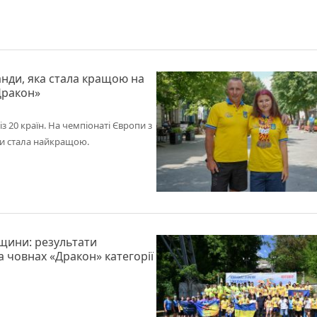
нди, яка стала кращою на
Дракон»
із 20 країн. На чемпіонаті Європи з
ни стала найкращою.
рщини: результати
а човнах «Дракон» категорії