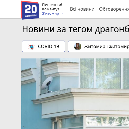
Пишеш ти!
Всі новини
Обговоренн
Коментує
Житомир
Новини за тегом драгон
COVID-19
Житомир і житоми