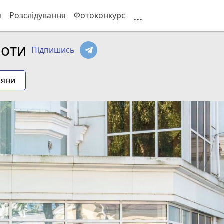
...
я
Розслідування
Фотоконкурс
боти
Підпишись
ряни