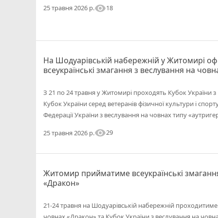
visibility
18
25 травня 2026 р.
На Шодуарівській набережній у Житомирі офі
всеукраїнські змагання з веслування на човн
З 21 по 24 травня у Житомирі проходять Кубок України з
Кубок України серед ветеранів фізичної культури і спорту
Федерації України з веслування на човнах типу «аутригер
visibility
29
25 травня 2026 р.
Житомир прийматиме всеукраїнські змагання
«Дракон»
21-24 травня на Шодуарівській набережній проходитиме 
човнах «Дракон» та Кубок України з веслування на човн