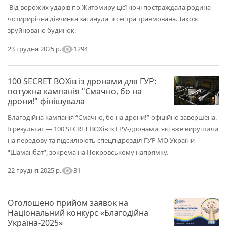
Від ворожих ударів по Житомиру цієї ночі постраждала родина —
чотирирічна дівчинка загинула, її сестра травмована. Також
зруйновано будинок.
visibility
1294
23 грудня 2025 р.
100 SECRET BOXів із дронами для ГУР:
потужна кампанія "Смачно, бо на
дрони!" фінішувала
Благодійна кампанія “Смачно, бо на дрони!” офіційно завершена.
Її результат — 100 SECRET BOXів із FPV-дронами, які вже вирушили
на передову та підсилюють спецпідрозділ ГУР МО України
“Шаманбат”, зокрема на Покровському напрямку.
visibility
31
22 грудня 2025 р.
Оголошено прийом заявок на
Національний конкурс «Благодійна
Україна-2025»