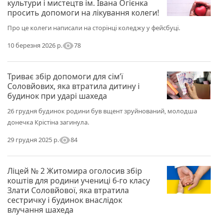
культури і мистецтв ім. Івана Огієнка
просить допомоги на лікування колеги!
Про це колеги написали на сторінці коледжу у фейсбуці.
visibility
78
10 березня 2026 р.
Триває збір допомоги для сім’ї
Соловйових, яка втратила дитину і
будинок при ударі шахеда
26 грудня будинок родини був вщент зруйнований, молодша
донечка Крістіна загинула.
visibility
84
29 грудня 2025 р.
Ліцей № 2 Житомира оголосив збір
коштів для родини учениці 6-го класу
Злати Соловйової, яка втратила
сестричку і будинок внаслідок
влучання шахеда