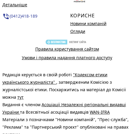
Детальніше
КОРИСНЕ
phone_in_talk
(0412)418-189
Новини компаній
Огляди
Правила користування сайтом
Умови і правила надання платного доступу
Редакція керується в своїй роботі
"Кодексом етики
українського журналіста"
, затвердженим Комісією з
журналістської етики. Поскаржитись на матеріал до Комісії
можна
тут
Видання є членом
Асоціації Незалежні регіональні видавці
України
та Всесвітньої асоціації видавців
WAN-IFRA
Матеріали з позначками "Новини компаній", "Прес-служба",
"Реклама" та "Партнерський проєкт" опубліковані на правах