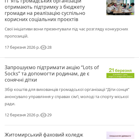
П' ять громадських організацій
отримають підтримку з бюджету
громади на реалізацію суспільно
корисних соціальних проєктів
Свої ініціативи вони презентували під час розгляду конкурсних
пропозицій.
visibility
28
17 березня 2026 р.
Запрошуємо підтримати акцію “Lots of
Socks” та допомогти родинам, де є
сонячні дітки
Збір коштів для вихованців громадської організації “Діти сонця”
анонсувало управління у справах сім’ї, молоді та спорту міської
ради.
visibility
29
12 березня 2026 р.
Житомирський фаховий коледж