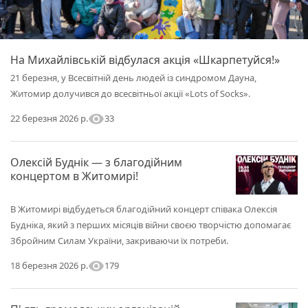
На Михайлівській відбулася акція «Шкарпетуйся!»
21 березня, у Всесвітній день людей із синдромом Дауна,
Житомир долучився до всесвітньої акції «Lots of Socks».
visibility
33
22 березня 2026 р.
Олексій Буднік — з благодійним
концертом в Житомирі!
В Житомирі відбудеться благодійний концерт співака Олексія
Будніка, який з перших місяців війни своєю творчістю допомагає
Збройним Силам України, закриваючи їх потреби.
visibility
179
18 березня 2026 р.