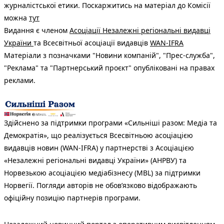
журналістської етики. Поскаржитись на матеріал до Комісії
можна
тут
Видання є членом
Асоціації Незалежні регіональні видавці
України
та Всесвітньої асоціації видавців
WAN-IFRA
Матеріали з позначками "Новини компаній", "Прес-служба",
"Реклама" та "Партнерський проєкт" опубліковані на правах
реклами.
Здійснено за підтримки програми «Сильніші разом: Медіа та
Демократія», що реалізується Всесвітньою асоціацією
видавців новин (WAN-IFRA) у партнерстві з Асоціацією
«Незалежні регіональні видавці України» (АНРВУ) та
Норвезькою асоціацією медіабізнесу (MBL) за підтримки
Норвегії. Погляди авторів не обов’язково відображають
офіційну позицію партнерів програми.