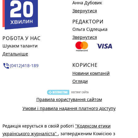
Анна Дубовик
Звернутися
РЕДАКТОРИ
Ольга Сідлецька
Звернутися
РОБОТА У НАС
Шукаєм таланти
Детальніше
КОРИСНЕ
phone_in_talk
(0412)418-189
Новини компаній
Огляди
Правила користування сайтом
Умови і правила надання платного доступу
Редакція керується в своїй роботі
"Кодексом етики
українського журналіста"
, затвердженим Комісією з