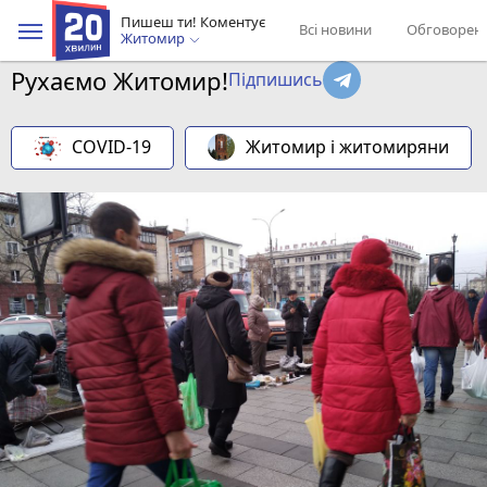
Пишеш ти! Коментує
Всі новини
Обговорен
Житомир
Рухаємо Житомир!
Підпишись
COVID-19
Житомир і житомиряни