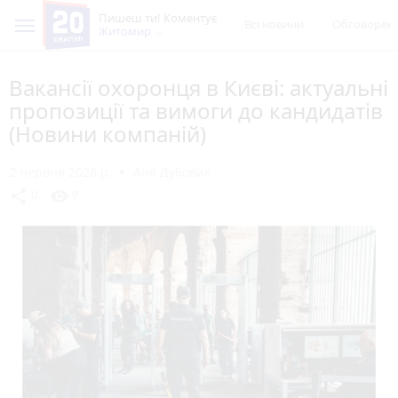
Пишеш ти! Коментує
Всі новини
Обговорен
Житомир
Вакансії охоронця в Києві: актуальні
пропозиції та вимоги до кандидатів
(Новини компаній)
2 червня 2026 р.
Аня Дубовик
share
visibility
0
9