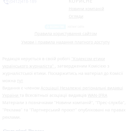
КОРИСНЕ
phone_in_talk
(0412)418-189
Новини компаній
Огляди
Правила користування сайтом
Умови і правила надання платного доступу
Редакція керується в своїй роботі
"Кодексом етики
українського журналіста"
, затвердженим Комісією з
журналістської етики. Поскаржитись на матеріал до Комісії
можна
тут
Видання є членом
Асоціації Незалежні регіональні видавці
України
та Всесвітньої асоціації видавців
WAN-IFRA
Матеріали з позначками "Новини компаній", "Прес-служба",
"Реклама" та "Партнерський проєкт" опубліковані на правах
реклами.