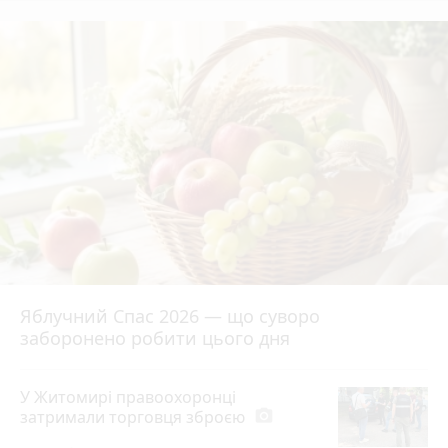
Яблучний Спас 2026 — що суворо
заборонено робити цього дня
У Житомирі правоохоронці
затримали торговця зброєю
photo_camera