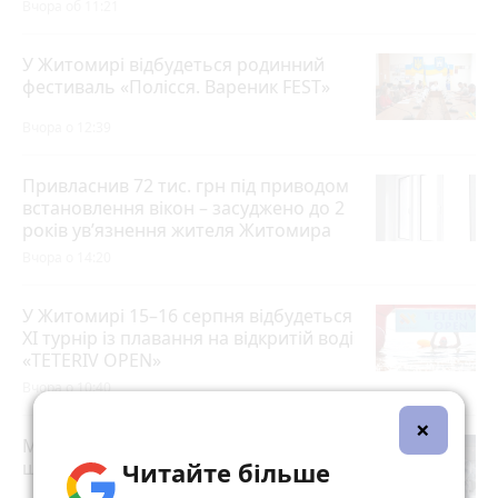
Вчора об 11:21
У Житомирі відбудеться родинний
фестиваль «Полісся. Вареник FEST»
Вчора о 12:39
Привласнив 72 тис. грн під приводом
встановлення вікон – засуджено до 2
років ув’язнення жителя Житомира
Вчора о 14:20
У Житомирі 15–16 серпня відбудеться
XI турнір із плавання на відкритій воді
«TETERIV OPEN»
Вчора о 10:40
×
Ми й так сім'я: чи справді реєстрація
Читайте більше
шлюбу нічого не змінює