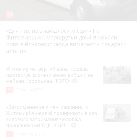
19
«Для них не знайшлося місця?» На
Житомирщині маршрутки двічі проїхали
17 липня 2026 р.
повз військових: люди вимагають покарати
винних
Житомир четвертий день поспіль
протестує: містяни знову вийшли на
майдан Корольова. ФОТО
photo_camera
13
20 липня 2026 р.
«Затримання за лічені хвилини»: у
Житомирі в мережі поширюють відео
силового затримання чоловіка
працівниками ТЦК. ВІДЕО
play_circle_filled
11
18 липня 2026 р.