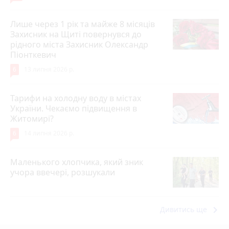
Лише через 1 рік та майже 8 місяців
Захисник на Щиті повернувся до
рідного міста Захисник Олександр
Піонткевич
6
13 липня 2026 р.
Тарифи на холодну воду в містах
України. Чекаємо підвищення в
Житомирі?
6
14 липня 2026 р.
Маленького хлопчика, який зник
учора ввечері, розшукали
keyboard_arrow_right
Дивитись ще