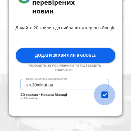
перевірених
Вчора о 14:41
новин
keyboard_arrow_right
Дивитись ще
Додайте 20 хвилин до вибраних джерел в Google
ДОДАТИ 20 ХВИЛИН В GOOGLE
коментують
Найчастіше