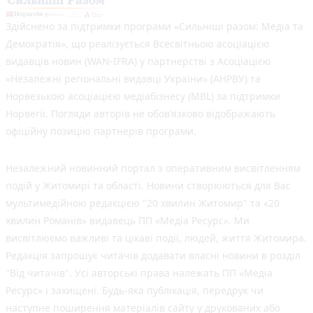
Здійснено за підтримки програми «Сильніші разом: Медіа та
Демократія», що реалізується Всесвітньою асоціацією
видавців новин (WAN-IFRA) у партнерстві з Асоціацією
«Незалежні регіональні видавці України» (АНРВУ) та
Норвезькою асоціацією медіабізнесу (MBL) за підтримки
Норвегії. Погляди авторів не обов’язково відображають
офіційну позицію партнерів програми.
Незалежний новинний портал з оперативним висвітленням
подій у Житомирі та області. Новини створюються для Вас
мультимедійною редакцією "20 хвилин Житомир" та «20
хвилин Романів» видавець ПП «Медіа Ресурс». Ми
висвітлюємо важливі та цікаві події, людей, життя Житомира.
Редакція запрошує читачів додавати власні новини в розділ
"Від читачів". Усі авторські права належать ПП «Медіа
Ресурс» і захищені. Будь-яка публiкацiя, передрук чи
наступне поширення матеріалів сайту у друкованих або