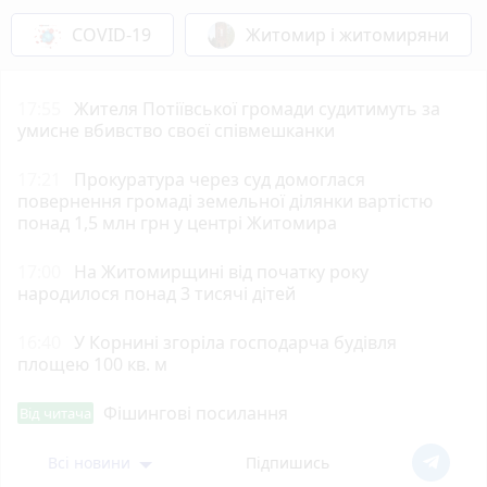
COVID-19
Житомир і житомиряни
17:55
Жителя Потіївської громади судитимуть за
умисне вбивство своєї співмешканки
17:21
Прокуратура через суд домоглася
повернення громаді земельної ділянки вартістю
понад 1,5 млн грн у центрі Житомира
17:00
На Житомирщині від початку року
народилося понад 3 тисячі дітей
16:40
У Корнині згоріла господарча будівля
площею 100 кв. м
Фішингові посилання
Від читача
Всі новини
Підпишись