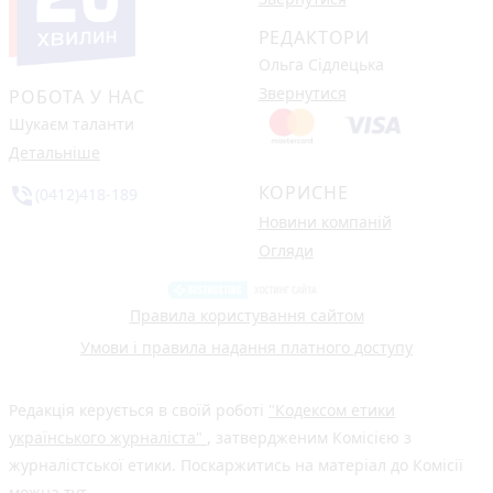
РЕДАКТОРИ
Ольга Сідлецька
Звернутися
РОБОТА У НАС
Шукаєм таланти
Детальніше
КОРИСНЕ
phone_in_talk
(0412)418-189
Новини компаній
Огляди
Правила користування сайтом
Умови і правила надання платного доступу
Редакція керується в своїй роботі
"Кодексом етики
українського журналіста"
, затвердженим Комісією з
журналістської етики. Поскаржитись на матеріал до Комісії
можна
тут