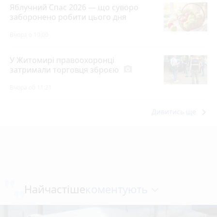
Яблучний Спас 2026 — що суворо
заборонено робити цього дня
Вчора о 10:00
У Житомирі правоохоронці
затримали торговця зброєю
photo_camera
Вчора об 11:21
keyboard_arrow_right
Дивитись ще
коментують
Найчастіше