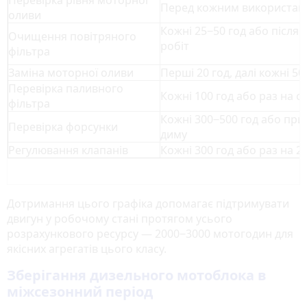
Перевірка рівня моторної
Перед кожним використа
оливи
Кожні 25‒50 год або після
Очищення повітряного
робіт
фільтра
Заміна моторної оливи
Перші 20 год, далі кожні 50
Перевірка паливного
Кожні 100 год або раз на с
фільтра
Кожні 300‒500 год або при
Перевірка форсунки
диму
Регулювання клапанів
Кожні 300 год або раз на 2
Дотримання цього графіка допомагає підтримувати
двигун у робочому стані протягом усього
розрахункового ресурсу — 2000‒3000 мотогодин для
якісних агрегатів цього класу.
Зберігання дизельного мотоблока в
міжсезонний період