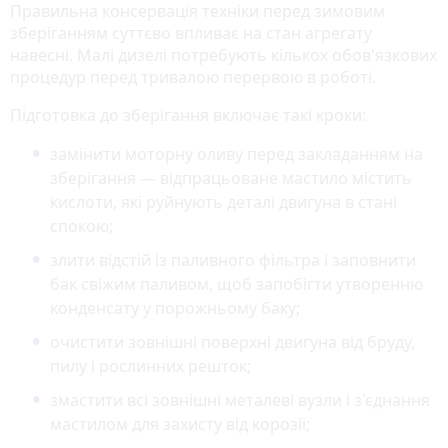
Правильна консервація техніки перед зимовим
зберіганням суттєво впливає на стан агрегату
навесні. Малі дизелі потребують кількох обов'язкових
процедур перед тривалою перервою в роботі.
Підготовка до зберігання включає такі кроки:
замінити моторну оливу перед закладанням на
зберігання — відпрацьоване мастило містить
кислоти, які руйнують деталі двигуна в стані
спокою;
злити відстій із паливного фільтра і заповнити
бак свіжим паливом, щоб запобігти утворенню
конденсату у порожньому баку;
очистити зовнішні поверхні двигуна від бруду,
пилу і рослинних решток;
змастити всі зовнішні металеві вузли і з'єднання
мастилом для захисту від корозії;