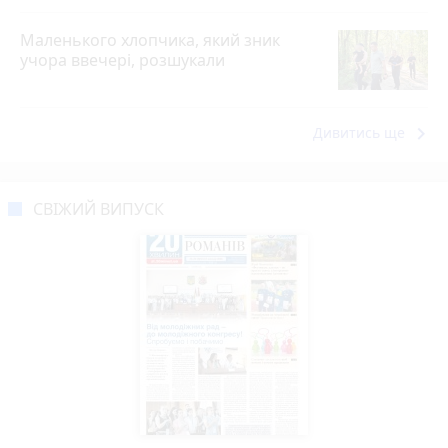
Маленького хлопчика, який зник
учора ввечері, розшукали
keyboard_arrow_right
Дивитись ще
СВІЖИЙ ВИПУСК