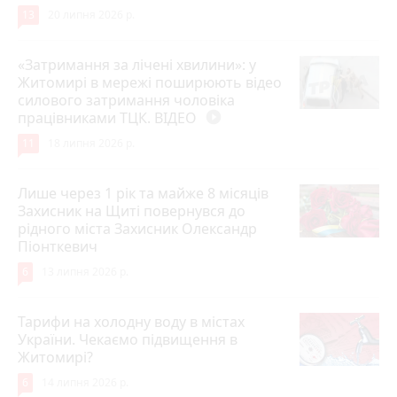
13
20 липня 2026 р.
«Затримання за лічені хвилини»: у
Житомирі в мережі поширюють відео
силового затримання чоловіка
працівниками ТЦК. ВІДЕО
play_circle_filled
11
18 липня 2026 р.
Лише через 1 рік та майже 8 місяців
Захисник на Щиті повернувся до
рідного міста Захисник Олександр
Піонткевич
6
13 липня 2026 р.
Тарифи на холодну воду в містах
України. Чекаємо підвищення в
Житомирі?
6
14 липня 2026 р.