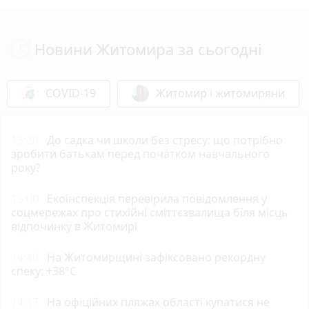
Новини Житомира за сьогодні
COVID-19
Житомир і житомиряни
15:20
До садка чи школи без стресу: що потрібно
зробити батькам перед початком навчального
року?
15:00
Екоінспекція перевірила повідомлення у
соцмережах про стихійні сміттєзвалища біля місць
відпочинку в Житомирі
14:40
Н️а Житомирщині зафіксовано рекордну
спеку: +38°C
14:17
На офіційних пляжах області купатися не