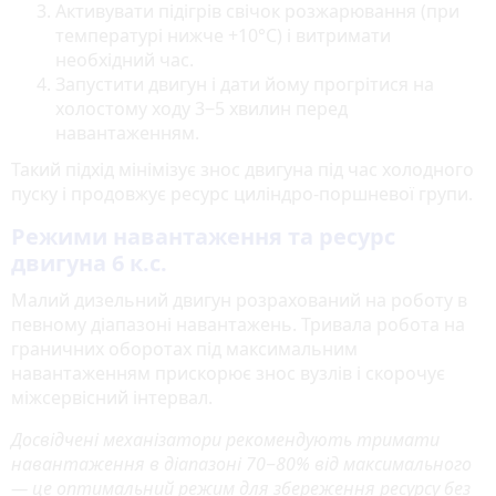
Активувати підігрів свічок розжарювання (при
температурі нижче +10°C) і витримати
необхідний час.
Запустити двигун і дати йому прогрітися на
холостому ходу 3‒5 хвилин перед
навантаженням.
Такий підхід мінімізує знос двигуна під час холодного
пуску і продовжує ресурс циліндро-поршневої групи.
Режими навантаження та ресурс
двигуна 6 к.с.
Малий дизельний двигун розрахований на роботу в
певному діапазоні навантажень. Тривала робота на
граничних оборотах під максимальним
навантаженням прискорює знос вузлів і скорочує
міжсервісний інтервал.
Досвідчені механізатори рекомендують тримати
навантаження в діапазоні 70‒80% від максимального
— це оптимальний режим для збереження ресурсу без