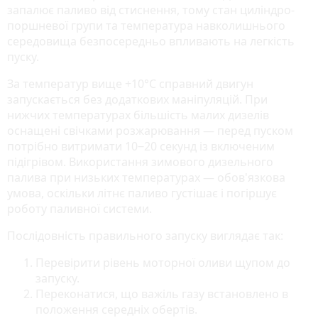
запалює паливо від стиснення, тому стан циліндро-
поршневої групи та температура навколишнього
середовища безпосередньо впливають на легкість
пуску.
За температур вище +10°C справний двигун
запускається без додаткових маніпуляцій. При
нижчих температурах більшість малих дизелів
оснащені свічками розжарювання — перед пуском
потрібно витримати 10‒20 секунд із включеним
підігрівом. Використання зимового дизельного
палива при низьких температурах — обов'язкова
умова, оскільки літнє паливо густішає і погіршує
роботу паливної системи.
Послідовність правильного запуску виглядає так:
Перевірити рівень моторної оливи щупом до
запуску.
Переконатися, що важіль газу встановлено в
положення середніх обертів.