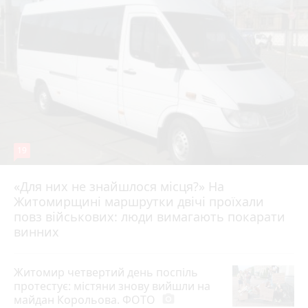
19
«Для них не знайшлося місця?» На
Житомирщині маршрутки двічі проїхали
17 липня 2026 р.
повз військових: люди вимагають покарати
винних
Житомир четвертий день поспіль
протестує: містяни знову вийшли на
майдан Корольова. ФОТО
photo_camera