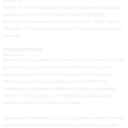
Видання є членом
Асоціації Незалежні регіональні видавці
України
та Всесвітньої асоціації видавців
WAN-IFRA
Матеріали з позначками "Новини компаній", "Прес-служба",
"Реклама" та "Партнерський проєкт" опубліковані на правах
реклами.
Здійснено за підтримки програми «Сильніші разом: Медіа та
Демократія», що реалізується Всесвітньою асоціацією
видавців новин (WAN-IFRA) у партнерстві з Асоціацією
«Незалежні регіональні видавці України» (АНРВУ) та
Норвезькою асоціацією медіабізнесу (MBL) за підтримки
Норвегії. Погляди авторів не обов’язково відображають
офіційну позицію партнерів програми.
Незалежний новинний портал з оперативним висвітленням
подій у Житомирі та області. Новини створюються для Вас