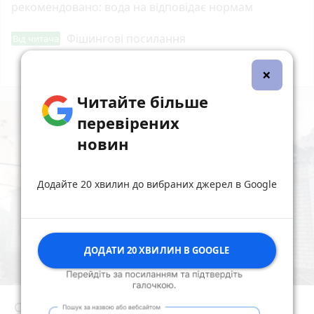
рекомендовано: вода на відповідає нормам
Фішингові посилання
Від читача
×
Всі новини
Підпишись
Читайте більше
перевірених
новин
Додайте 20 хвилин до вибраних джерел в Google
ДОДАТИ 20 ХВИЛИН В GOOGLE
Сьогодні вранці у Березівці внаслідок удару