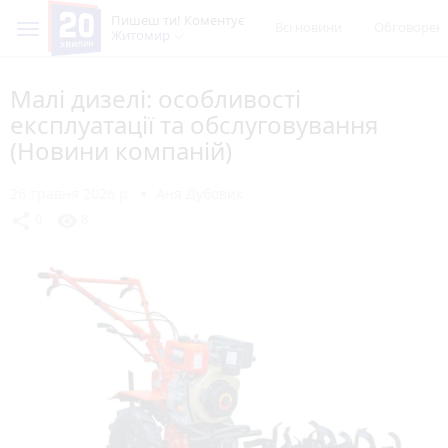
Пишеш ти! Коментує
Всі новини
Обговорен
Житомир
Малі дизелі: особливості
експлуатації та обслуговування
(Новини компаній)
26 травня 2026 р.
Аня Дубовик
share
visibility
0
8