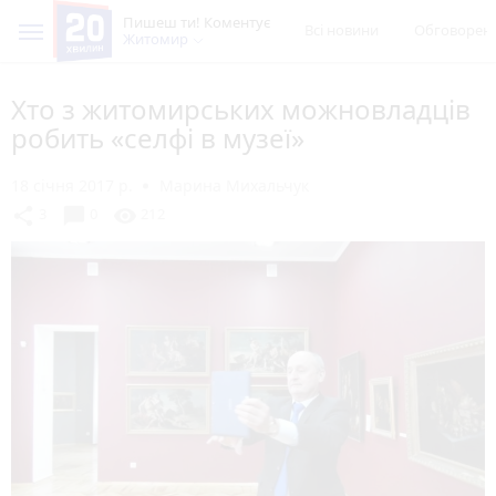
Пишеш ти! Коментує
Всі новини
Обговорен
Житомир
Хто з житомирських можновладців
робить «селфі в музеї»
18 січня 2017 р.
Марина Михальчук
chat_bubble
share
visibility
3
0
212