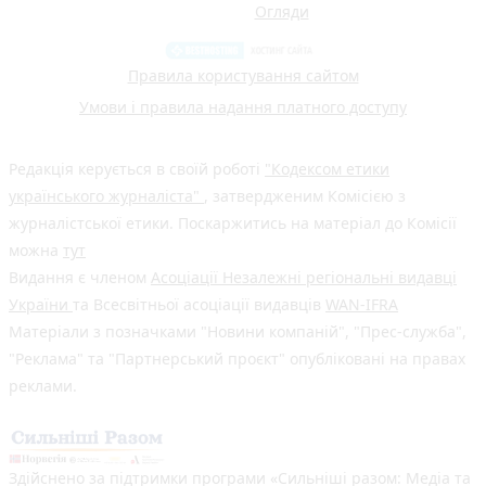
Огляди
Правила користування сайтом
Умови і правила надання платного доступу
Редакція керується в своїй роботі
"Кодексом етики
українського журналіста"
, затвердженим Комісією з
журналістської етики. Поскаржитись на матеріал до Комісії
можна
тут
Видання є членом
Асоціації Незалежні регіональні видавці
України
та Всесвітньої асоціації видавців
WAN-IFRA
Матеріали з позначками "Новини компаній", "Прес-служба",
"Реклама" та "Партнерський проєкт" опубліковані на правах
реклами.
Здійснено за підтримки програми «Сильніші разом: Медіа та