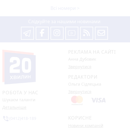
Всі номери >
Слідкуйте за нашими новинами
РЕКЛАМА НА САЙТІ
Анна Дубовик
Звернутися
РЕДАКТОРИ
Ольга Сідлецька
Звернутися
РОБОТА У НАС
Шукаєм таланти
Детальніше
КОРИСНЕ
phone_in_talk
(0412)418-189
Новини компаній