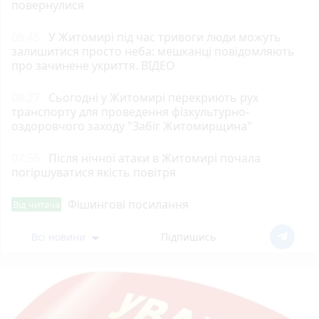
повернулися
08:45
У Житомирі під час тривоги люди можуть
залишитися просто неба: мешканці повідомляють
про зачинене укриття. ВІДЕО
08:27
Сьогодні у Житомирі перекриють рух
транспорту для проведення фізкультурно-
оздоровчого заходу "Забіг Житомирщина"
07:55
Після нічної атаки в Житомирі почала
погіршуватися якість повітря
Фішингові посилання
Від читача
Всі новини
Підпишись