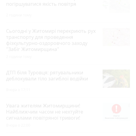
погіршуватися якість повітря
2 години тому
Сьогодні у Житомирі перекриють рух
транспорту для проведення
фізкультурно-оздоровчого заходу
"Забіг Житомирщина"
2 години тому
ДТП біля Туровця: рятувальники
деблокували тіло загиблої водійки
Вчора о 17:11
Увага жителям Житомирщини!
Найближчим часом не нехтуйте
сигналами повітряної тривоги!
Вчора о 22:00