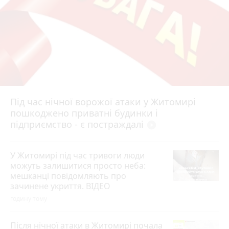
Під час нічної ворожої атаки у Житомирі
пошкоджено приватні будинки і
підприємство - є постраждалі
play_circle_filled
У Житомирі під час тривоги люди
можуть залишитися просто неба:
мешканці повідомляють про
зачинене укриття. ВІДЕО
годину тому
Після нічної атаки в Житомирі почала