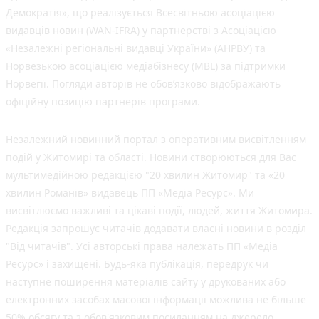
Демократія», що реалізується Всесвітньою асоціацією
видавців новин (WAN-IFRA) у партнерстві з Асоціацією
«Незалежні регіональні видавці України» (АНРВУ) та
Норвезькою асоціацією медіабізнесу (MBL) за підтримки
Норвегії. Погляди авторів не обов’язково відображають
офіційну позицію партнерів програми.
Незалежний новинний портал з оперативним висвітленням
подій у Житомирі та області. Новини створюються для Вас
мультимедійною редакцією "20 хвилин Житомир" та «20
хвилин Романів» видавець ПП «Медіа Ресурс». Ми
висвітлюємо важливі та цікаві події, людей, життя Житомира.
Редакція запрошує читачів додавати власні новини в розділ
"Від читачів". Усі авторські права належать ПП «Медіа
Ресурс» і захищені. Будь-яка публiкацiя, передрук чи
наступне поширення матеріалів сайту у друкованих або
електронних засобах масової інформації можлива не більше
50% обсягу та з обов'язковим посиланням на джерело.